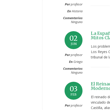
Por
profesor
En
Historia
Comentarios
Ninguno
La Españ
02
Mitos Cl
JUN
Los problem
Los Reyes C
Por
profesor
tribunal de l
En
Griego
Comentarios
Ninguno
El Reina
03
Moderno
FEB
El reinado d
vinculado de
Por
profesor
Castilla, al