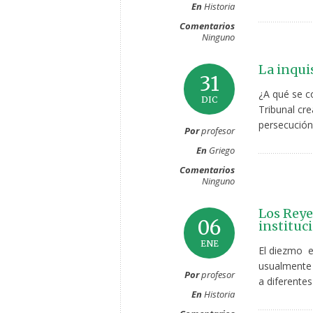
En
Historia
Comentarios
Ninguno
La inqui
31
¿A qué se c
DIC
Tribunal cr
persecución 
Por
profesor
En
Griego
Comentarios
Ninguno
Los Reye
06
instituc
ENE
El diezmo e
usualmente 
Por
profesor
a diferente
En
Historia