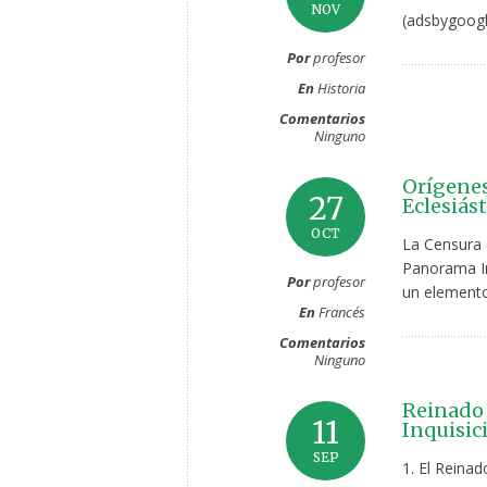
NOV
(adsbygoogl
Por
profesor
En
Historia
Comentarios
Ninguno
Orígenes
27
Eclesiás
OCT
La Censura 
Panorama Inf
Por
profesor
un elemento
En
Francés
Comentarios
Ninguno
Reinado 
11
Inquisic
SEP
1. El Reinad