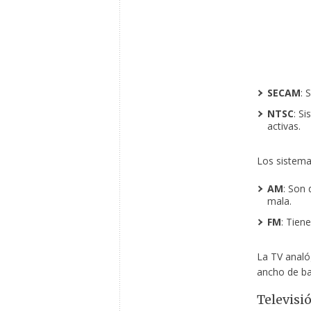
SECAM
: 
NTSC
: S
activas.
Los sistema
AM
: Son 
mala.
FM
: Tien
La TV analó
ancho de ban
Televisi