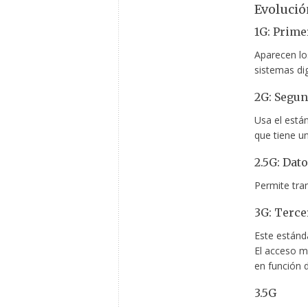
Evolució
1G: Prime
Aparecen lo
sistemas di
2G: Segu
Usa el está
que tiene u
2.5G: Dat
Permite tra
3G: Terce
Este estánd
El acceso mú
en función d
3.5G