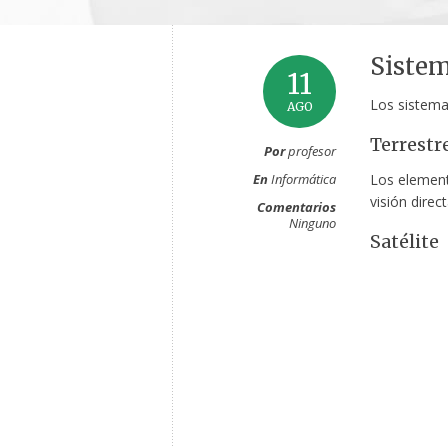
Sistem
11
Los sistemas
AGO
Terrestr
Por
profesor
En
Informática
Los elemento
visión direct
Comentarios
Ninguno
Satélite