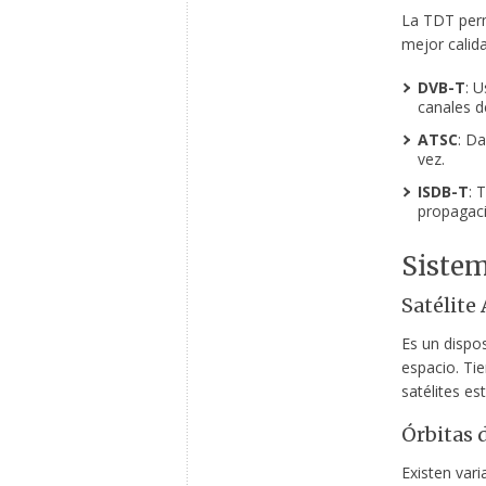
La TDT perm
mejor calida
DVB-T
: 
canales d
ATSC
: Da
vez.
ISDB-T
: 
propagaci
Sistem
Satélite
Es un dispo
espacio. Ti
satélites es
Órbitas d
Existen vari