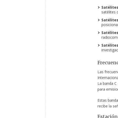
Satélite
satélites 
Satélite
posiciona
Satélite
radiocomu
Satélites
investigac
Frecuenc
Las frecuenc
Internacion
La banda C 
para emisio
Estas banda
recibe la se
Estación