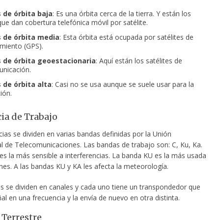
s de órbita baja
: Es una órbita cerca de la tierra. Y están los
que dan cobertura telefónica móvil por satélite.
s de órbita media
: Esta órbita está ocupada por satélites de
miento (GPS).
s de órbita geoestacionaria
: Aquí están los satélites de
nicación.
 de órbita alta
: Casi no se usa aunque se suele usar para la
ión.
ia de Trabajo
ias se dividen en varias bandas definidas por la Unión
al de Telecomunicaciones. Las bandas de trabajo son: C, Ku, Ka.
es la más sensible a interferencias. La banda KU es la más usada
nes. A las bandas KU y KA les afecta la meteorología.
s se dividen en canales y cada uno tiene un transpondedor que
ñal en una frecuencia y la envía de nuevo en otra distinta.
 Terrestre