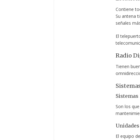
Contiene tod
Su antena t
señales más
El telepuert
telecomunica
Radio Dig
Tienen buen
omnidirecci
Sistemas
Sistemas 
Son los que 
mantenimien
Unidades
El equipo d