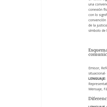
una convenc
conexión fís
con lo signi
convencíón 
de la justic
símbolo de l
Esquema 
comunica
Emisor, Ref
situacional-
LENGUAJE:
Representati
Mensaje, Fá
Diferenc
LENGUAJE
s