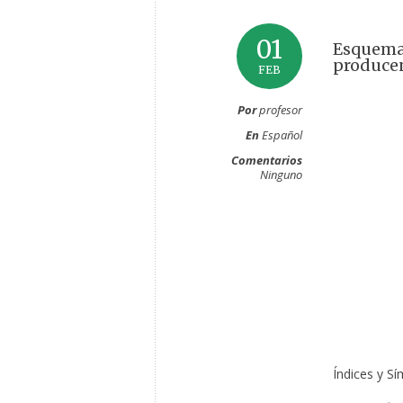
01
Esquema 
producen
FEB
Por
profesor
En
Español
Comentarios
Ninguno
Índices y S