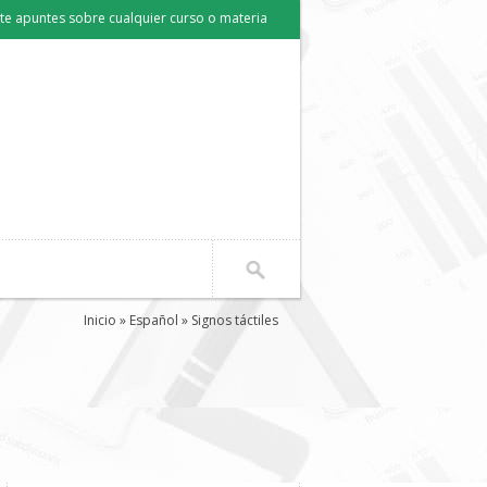
e apuntes sobre cualquier curso o materia
Inicio
»
Español
» Signos táctiles