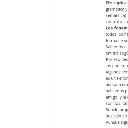
Ello implica
gramática y 
semántica) 
contexto soc
Los fonem
todos los h
forma de so
Sabemos qué
emitirá seg
Por eso dec
los podemos
Algunos son
es un Fenóm
persona emi
hablamos po
amigo, y la 
sonidos, t
Sonido prop
posición en 
Aunque sig