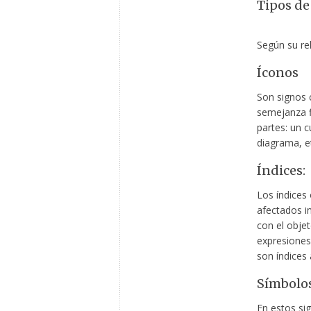
Tipos de
Según su rel
Íconos
Son signos 
semejanza fi
partes: un 
diagrama, e
Índices:
Los índices 
afectados i
con el objet
expresiones 
son índices 
Símbolos
En estos sig