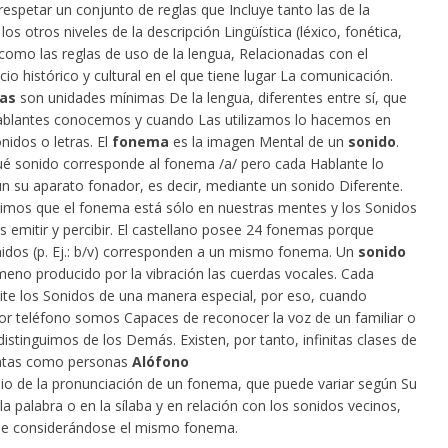
 respetar un conjunto de reglas que Incluye tanto las de la
los otros niveles de la descripción Lingüística (léxico, fonética,
como las reglas de uso de la lengua, Relacionadas con el
io histórico y cultural en el que tiene lugar La comunicación.
as
son unidades mínimas De la lengua, diferentes entre sí, que
ablantes conocemos y cuando Las utilizamos lo hacemos en
nidos o letras. El
fonema
es la imagen Mental de un
sonido
.
 sonido corresponde al fonema /a/ pero cada Hablante lo
ún su aparato fonador, es decir, mediante un sonido Diferente.
imos que el fonema está sólo en nuestras mentes y los Sonidos
 emitir y percibir. El castellano posee 24 fonemas porque
idos (p. Ej.: b/v) corresponden a un mismo fonema. Un
sonido
eno producido por la vibración las cuerdas vocales. Cada
te los Sonidos de una manera especial, por eso, cuando
r teléfono somos Capaces de reconocer la voz de un familiar o
distinguimos de los Demás. Existen, por tanto, infinitas clases de
antas como personas
Alófono
io de la pronunciación de un fonema, que puede variar según Su
la palabra o en la sílaba y en relación con los sonidos vecinos,
ue considerándose el mismo fonema.