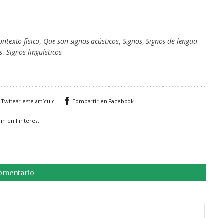
ontexto físico
,
Que son signos acústicos
,
Signos
,
Signos de lengua
s
,
Signos lingüísticos
Twitear este artículo
Compartir en Facebook
Pin en Pinterest
comentario