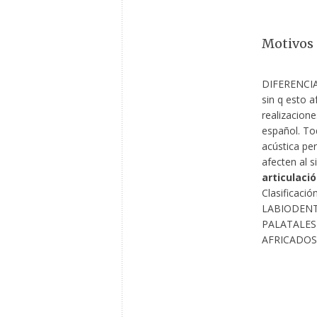
Motivos 
DIFERENCIA
sin q esto 
realizacion
español. Tod
acústica pe
afecten al 
articulaci
Clasificaci
LABIODENT
PALATALES)
AFRICADOS,