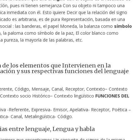
íón, pues ni tienen semejanza Con su objeto ni tampoco una
ica inmediata con él. Esto quiere Decir que la relación del signo
ficado es arbitraria, es de pura Representación, basada en una
social : las banderas, el papel Moneda, la balanza como
símbolo
ia, la paloma como símbolo de la paz, El color blanco como
a pureza, la mayoría de las palabras, etc.
de los elementos que Intervienen en la
ción y sus respectivas funciones del lenguaje
erente, Código, Mensaje, Canal, Receptor, Contexto− Contexto
 Contexto socio Histórico− Contexto lingüístico
FUNCIONES DEL
va -Referente, Expresiva- Emisor, Apelativa- Receptor, Poética –
tica- Canal, Metalingüística- Código.
ias entre lenguaje, Lengua y habla
iempre que encontramos Un conjunto de signos de la misma