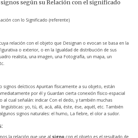
 signos según su Relación con el significado
ación con lo Significado (referente)
cuya relación
con el objeto que Designan o evocan se basa en la
gurativa o exterior, o en la Igualdad de distribución de sus
cuadro realista, una imagen, una Fotografía, un mapa, un
tc.
o signos deícticos Apuntan físicamente a su objeto, están
nmediatamente por él y Guardan cierta conexión físico-espacial
o al cual señalán: indicar Con el dedo, y también muchas
lingüísticas: yo, tú, él, acá, allá, éste, ése, aquél, etc. También
algunos signos naturales: el humo, La fiebre, el olor a sudor.
:
nos la relación que une al
signo
con el objeto es el resultado de