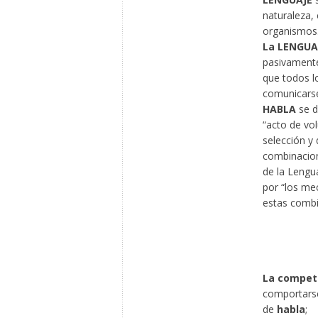
naturaleza,
organismos
La LENGUA
pasivamente,
que todos l
comunicars
HABLA
se d
“acto de vol
selección y 
combinacione
de la Lengu
por “los mec
estas combi
La compet
comportars
de
habla
;