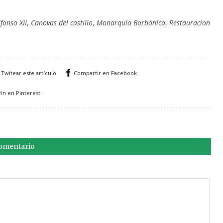
lfonso XII
,
Canovas del castillo
,
Monarquía Borbónica
,
Restauracion
Twitear este artículo
Compartir en Facebook
Pin en Pinterest
comentario