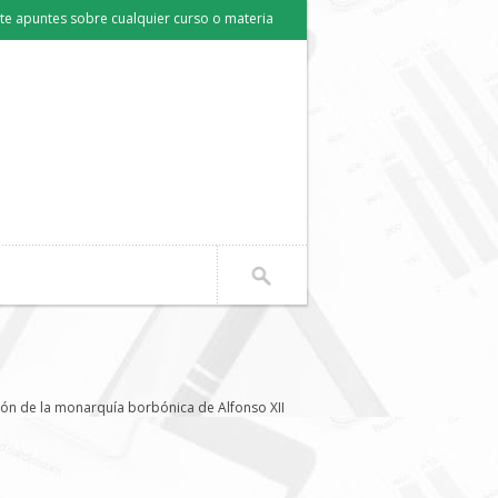
e apuntes sobre cualquier curso o materia
ión de la monarquía borbónica de Alfonso XII