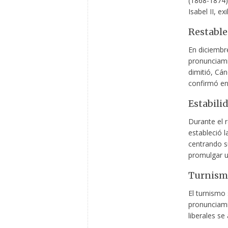
(1868-1874),
Isabel II, ex
Restable
En diciembr
pronunciami
dimitió, Cán
confirmó en
Estabili
Durante el r
estableció l
centrando su
promulgar u
Turnismo
El turnismo
pronunciamie
liberales se