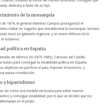
 cuando, estando al frente del Partido Alfonsino, consiguió que
iliada, abdicara
a favor de su hijo.
cimiento de la monarquía
e de 1874, el general Martínez Campos protagonizó el
ento militar en Sagunto que restablecería la monarquía. Serrano
ovas inició un gabinete-regencia, y en enero Alfonso XII lo
 el Gobierno.
dad política en España
einado de Alfonso XII (1875-1885), Cánovas del Castillo
as bases para conseguir la estabilidad política en España,
s objetivos en pacificar el país, imponer el turnismo, y
na nueva constitución.
 y bipartidismo
 se vio como una medida necesaria para evitar nuevos
ntos y conseguir estabilidad, por lo que se decidió que los
 alternarían en el poder.