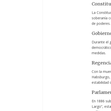
Constitu
La Constitu
soberanía c
de poderes.
Gobiern
Durante el 
democrático
medidas.
Regencia
Con la muert
Habsburgo, 
estabilidad 
Parlame
En 1886 sub
Largo”, est