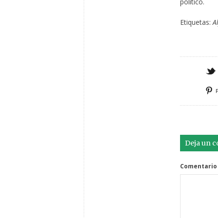
político.
Etiquetas:
A
Deja un 
Comentario