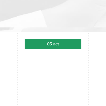
05
OCT