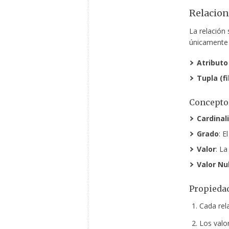
Relacion
La relación 
únicamente a
Atributo
Tupla (fi
Conceptos
Cardinal
Grado
: E
Valor
: La
Valor Nul
Propiedad
Cada rel
Los valo