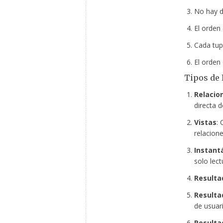
No hay d
El orden 
Cada tupl
El orden 
Tipos de 
Relacio
directa 
Vistas
: 
relacion
Instant
solo lect
Resulta
Resulta
de usuari
Resulta