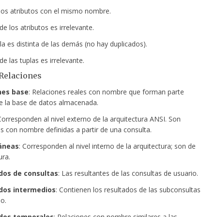
os atributos con el mismo nombre.
de los atributos es irrelevante.
a es distinta de las demás (no hay duplicados).
de las tuplas es irrelevante.
Relaciones
nes base
: Relaciones reales con nombre que forman parte
de la base de datos almacenada.
Corresponden al nivel externo de la arquitectura ANSI. Son
es con nombre definidas a partir de una consulta.
áneas
: Corresponden al nivel interno de la arquitectura; son de
ura.
dos de consultas
: Las resultantes de las consultas de usuario.
dos intermedios
: Contienen los resultados de las subconsultas
o.
dos temporales
: Relaciones con nombre similares a las