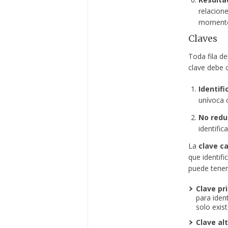
relacion
momento
Claves
Toda fila de
clave debe c
Identifi
unívoca c
No redu
identificar
La
clave c
que identifi
puede tener 
Clave pri
para ident
solo exist
Clave al