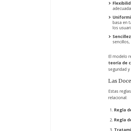
Flexibili
adecuad
Uniform
basa en t
los usuari
Sencillez
sencillos
El modelo r
teoría de 
seguridad y
Las Doce
Estas reglas
relacional:
Regla d
Regla d
Tratami