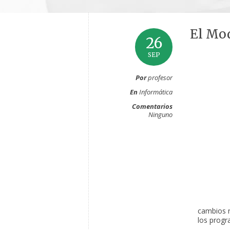
El Mod
26
SEP
Por
profesor
En
Informática
Comentarios
Ninguno
cambios r
los progr