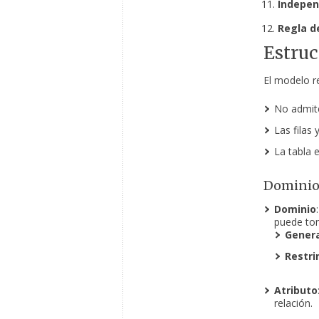
Independ
Regla d
Estruc
El modelo r
No admite
Las filas
La tabla e
Dominios
Dominio
puede tom
Gener
Restri
Atributo
relación.