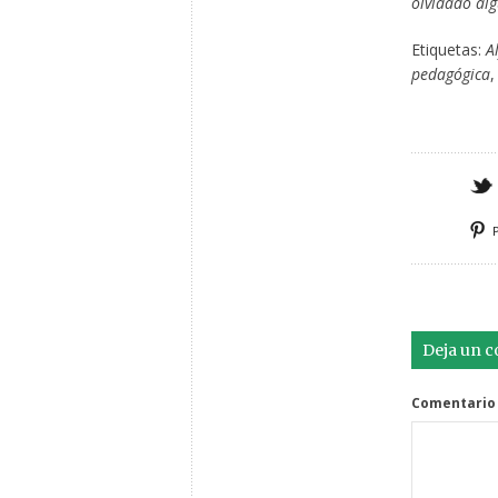
olvidado alg
Etiquetas:
A
pedagógica
Deja un 
Comentario