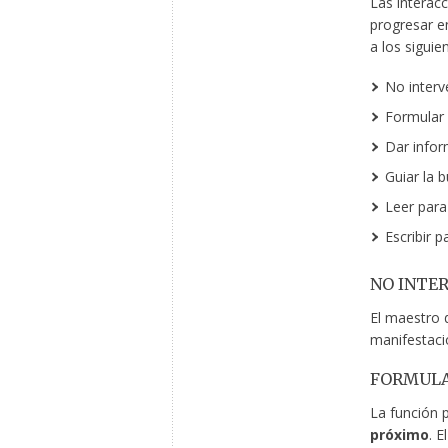
Las interac
progresar en
a los siguien
No interv
Formular 
Dar infor
Guiar la 
Leer para
Escribir 
NO INTE
El maestro 
manifestaci
FORMULA
La función p
próximo
. 