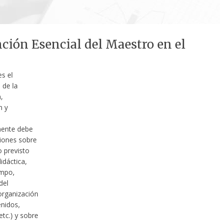
ción Esencial del Maestro en el
s el
 de la
,
n y
ente debe
iones sobre
o previsto
idáctica,
empo,
del
rganización
enidos,
etc.) y sobre