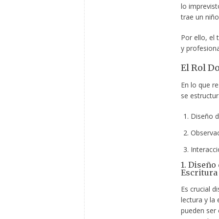
lo imprevist
trae un niño
Por ello, el
y profesion
El Rol D
En lo que re
se estructu
Diseño de
Observac
Interacc
1. Diseño 
Escritura
Es crucial d
lectura y la
pueden ser e