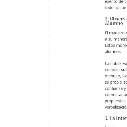
exento de c
todo lo que
2. Observ
Alumno
El maestro 
a su manera
Estos momen
alumnos.
Las observa
conocer sus
menudo, los
su propio ap
confianza y
comentar aq
propuestas 
verbalizació
3. La Int