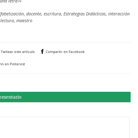
una letra?»
lfabetización
,
docente
,
escritura
,
Estrategias Didácticas
,
interacción
,
lectura
,
maestro
Twitear este artículo
Compartir en Facebook
Pin en Pinterest
comentario