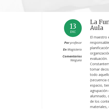
La Fun
13
Aula
DIC
El maestro e
responsable
Por
profesor
planificación
En
Magisterio
organizació
Comentarios
evaluación.
Ninguno
Constantem
tomar decis
todo aquell
(secuencia d
espacio, ti
agrupación 
alumnado, o
de los cont
materiales, 