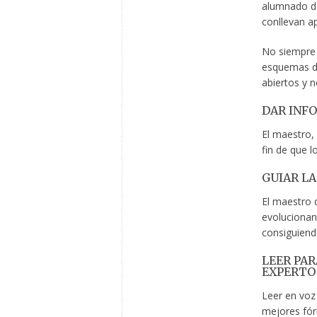
alumnado de
conllevan ap
No siempre 
esquemas de
abiertos y 
DAR INFO
El maestro, 
fin de que 
GUIAR L
El maestro 
evolucionan
consiguiend
LEER PAR
EXPERTO
Leer en voz 
mejores fórm