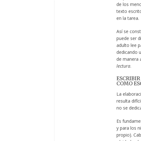
de los menos
texto escrit
en la tarea.
Así se const
puede ser di
adulto lee p
dedicando un
de manera a
lectura
.
ESCRIBIR
COMO ES
La elaboraci
resulta difí
no se dedica
Es fundament
y para los n
propio). Cab