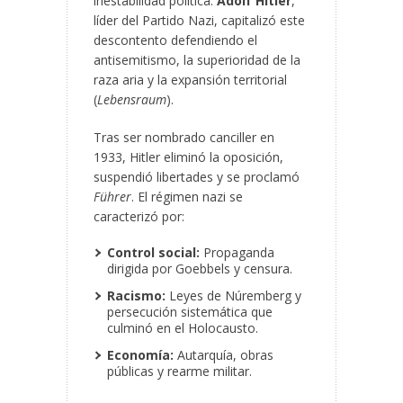
inestabilidad política.
Adolf Hitler
,
líder del Partido Nazi, capitalizó este
descontento defendiendo el
antisemitismo, la superioridad de la
raza aria y la expansión territorial
(
Lebensraum
).
Tras ser nombrado canciller en
1933, Hitler eliminó la oposición,
suspendió libertades y se proclamó
Führer
. El régimen nazi se
caracterizó por:
Control social:
Propaganda
dirigida por Goebbels y censura.
Racismo:
Leyes de Núremberg y
persecución sistemática que
culminó en el Holocausto.
Economía:
Autarquía, obras
públicas y rearme militar.