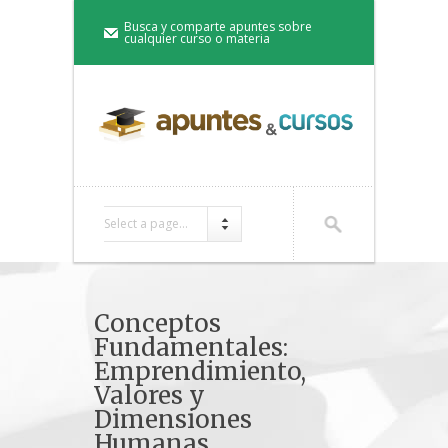
Busca y comparte apuntes sobre
cualquier curso o materia
Select a page...
Conceptos
Fundamentales:
Emprendimiento,
Valores y
Dimensiones
Humanas