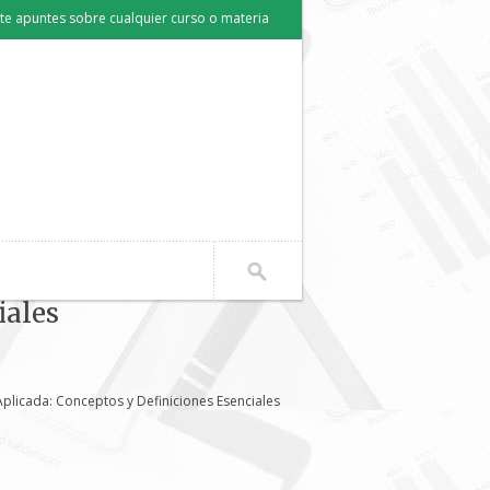
e apuntes sobre cualquier curso o materia
iales
licada: Conceptos y Definiciones Esenciales