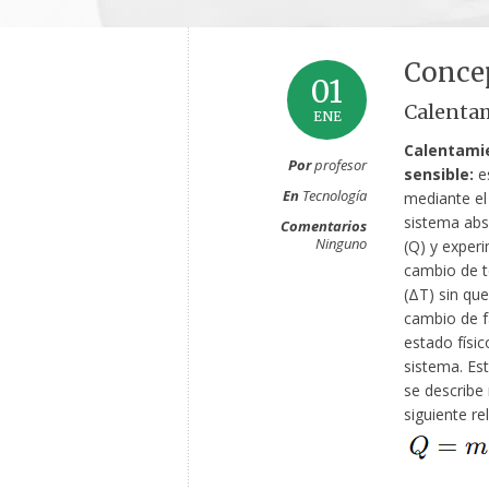
Conce
01
Calentam
ENE
Calentami
Por
profesor
sensible:
es
En
Tecnología
mediante el
sistema abs
Comentarios
Ninguno
(Q) y exper
cambio de 
(ΔT) sin qu
cambio de f
estado físic
sistema. Es
se describe
siguiente re