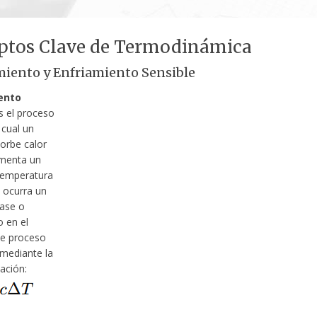
ptos Clave de Termodinámica
iento y Enfriamiento Sensible
ento
 el proceso
 cual un
orbe calor
imenta un
temperatura
e ocurra un
ase o
o en el
te proceso
 mediante la
lación: