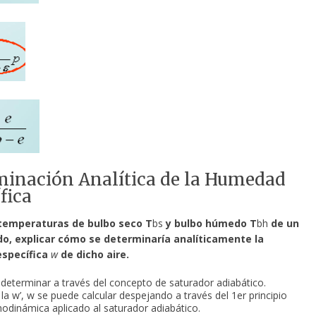
inación Analítica de la Humedad
fica
temperaturas de bulbo seco T
bs
y bulbo húmedo T
bh
de un
o, explicar cómo se determinaría analíticamente la
specífica
w
de dicho aire.
determinar a través del concepto de saturador adiabático.
la w’, w se puede calcular despejando a través del 1
er
principio
modinámica aplicado al saturador adiabático.