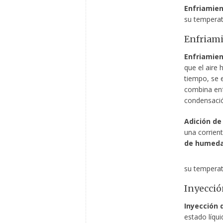
Enfriamien
su temperat
Enfriami
Enfriamie
que el aire
tiempo, se 
combina enf
condensació
Adición de
una corrien
de humed
su temperat
Inyecció
Inyección 
estado líqu