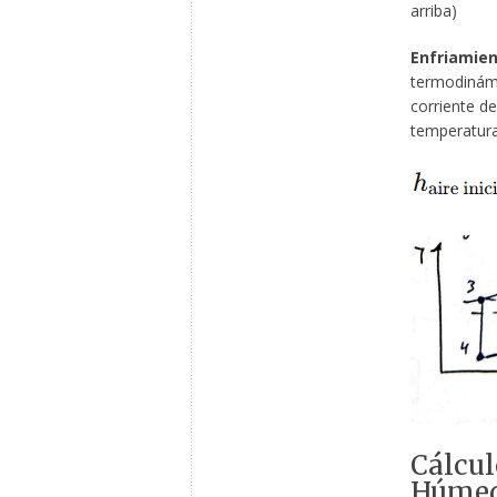
arriba)
Enfriamien
termodinámi
corriente de
temperatura
Cálcul
Húme