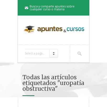
Busca y comparte apuntes sobre
cualquier curso o materia
Select a page...
Todas las artículos
etiquetados "uropatía
obstructiva"