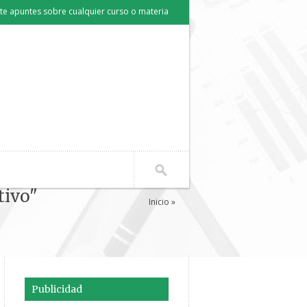
e apuntes sobre cualquier curso o materia
tivo"
Inicio
»
Publicidad