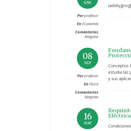
ENE
(adsbygoogl
Por
profesor
En
Economía
Comentarios
Ninguno
Fundame
08
Protecci
SEP
Conceptos F
estudia las 
Por
profesor
y sus aplica
En
Física
Comentarios
Ninguno
Requisit
16
Eléctric
MAY
Condiciones