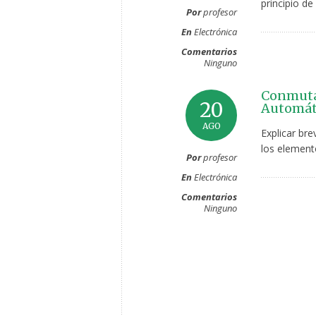
principio de
Por
profesor
En
Electrónica
Comentarios
Ninguno
Conmutac
20
Automáti
AGO
Explicar br
los elemento
Por
profesor
En
Electrónica
Comentarios
Ninguno