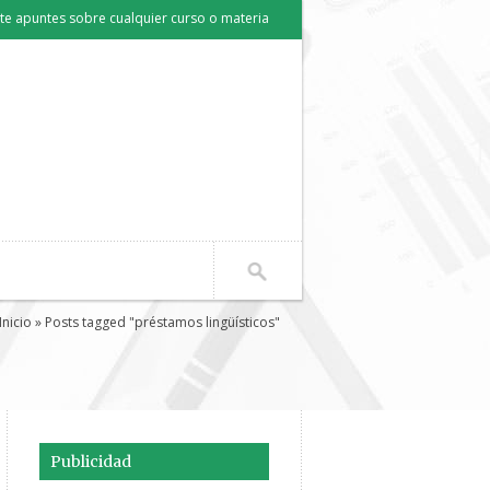
e apuntes sobre cualquier curso o materia
Inicio
» Posts tagged "préstamos lingüísticos"
Publicidad