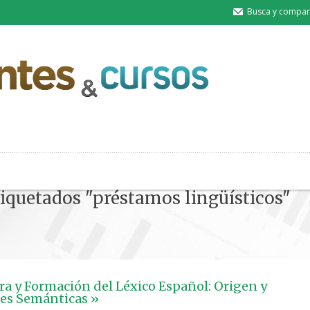
Busca y compart
tiquetados "préstamos lingüísticos"
ra y Formación del Léxico Español: Origen y
es Semánticas »