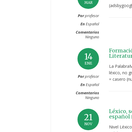
MAR
(adsbygoogl
Por
profesor
En
Español
Comentarios
Ninguno
Formació
14
Literatu
ENE
La Palabra
léxico, no 
Por
profesor
= casero (nu
En
Español
Comentarios
Ninguno
Léxico, s
21
español
NOV
Nivel Léxico