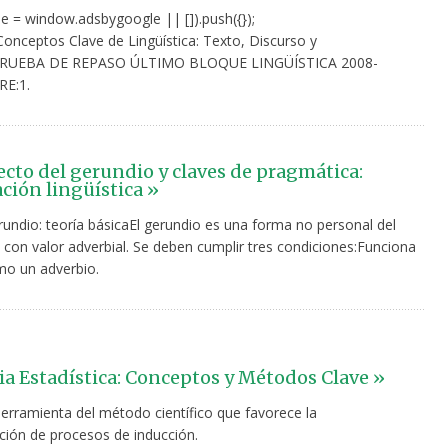
e = window.adsbygoogle || []).push({});
onceptos Clave de Lingüística: Texto, Discurso y
PRUEBA DE REPASO ÚLTIMO BLOQUE LINGÜÍSTICA 2008-
E:1.
ecto del gerundio y claves de pragmática:
ción lingüística »
rundio: teoría básicaEl gerundio es una forma no personal del
 con valor adverbial. Se deben cumplir tres condiciones:Funciona
o un adverbio.
ia Estadística: Conceptos y Métodos Clave »
Herramienta del método científico que favorece la
ión de procesos de inducción.