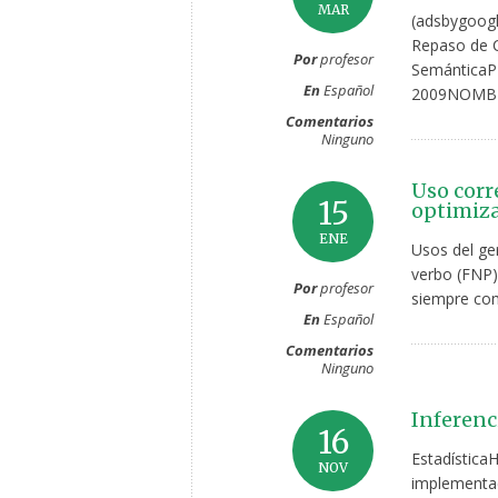
MAR
(adsbygoogl
Repaso de C
Por
profesor
Semántica
En
Español
2009NOMBR
Comentarios
Ninguno
Uso corr
15
optimiza
ENE
Usos del ge
verbo (FNP)
Por
profesor
siempre com
En
Español
Comentarios
Ninguno
Inferenc
16
Estadística
NOV
implementac