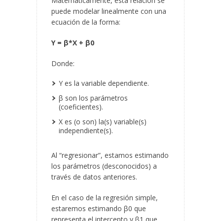
Matemáticamente, esta relación se
puede modelar linealmente con una
ecuación de la forma:
Y = β*X + β
0
Donde:
Y es la variable dependiente.
β son los parámetros
(coeficientes).
X es (o son) la(s) variable(s)
independiente(s).
Al “regresionar”, estamos estimando
los parámetros (desconocidos) a
través de datos anteriores.
En el caso de la regresión simple,
estaremos estimando β
0
que
representa el intercepto y β
1
que