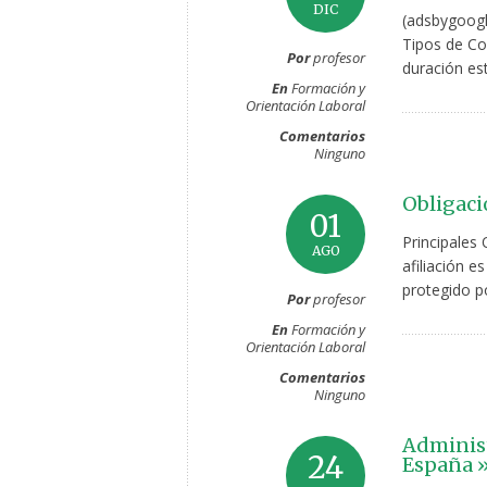
DIC
(adsbygoogl
Tipos de Co
Por
profesor
duración est
En
Formación y
Orientación Laboral
Comentarios
Ninguno
Obligaci
01
Principales
AGO
afiliación e
protegido po
Por
profesor
En
Formación y
Orientación Laboral
Comentarios
Ninguno
Administ
24
España 