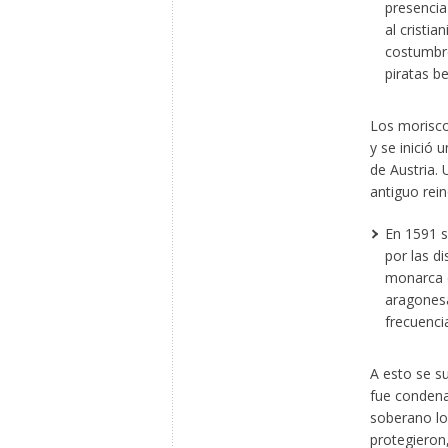
presencia
al cristi
costumbre
piratas b
Los morisco
y se inició 
de Austria.
antiguo rei
En 1591 s
por las di
monarca c
aragonesa
frecuencia
A esto se s
fue condenad
soberano lo 
protegieron,