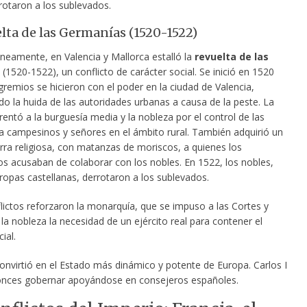
rotaron a los sublevados.
lta de las Germanías (1520-1522)
áneamente, en Valencia y Mallorca estalló la
revuelta de las
(1520-1522), un conflicto de carácter social. Se inició en 1520
remios se hicieron con el poder en la ciudad de Valencia,
o la huida de las autoridades urbanas a causa de la peste. La
rentó a la burguesía media y la nobleza por el control de las
 a campesinos y señores en el ámbito rural. También adquirió un
rra religiosa, con matanzas de moriscos, a quienes los
 acusaban de colaborar con los nobles. En 1522, los nobles,
tropas castellanas, derrotaron a los sublevados.
ictos reforzaron la monarquía, que se impuso a las Cortes y
a nobleza la necesidad de un ejército real para contener el
ial.
onvirtió en el Estado más dinámico y potente de Europa. Carlos I
onces gobernar apoyándose en consejeros españoles.