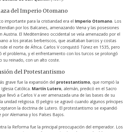
aza del Imperio Otomano
to importante para la cristiandad era el
Imperio Otomano
. Los
xtendían por los Balcanes, amenazando Viena y las posesiones
en Austria. El Mediterráneo occidental se veía amenazado por el
no a los piratas berberiscos, que asaltaban barcos y costas
esde el norte de África. Carlos V conquistó Túnez en 1535, pero
ó el problema, y el enfrentamiento con los turcos se prolongó
 su reinado, con un alto coste.
sión del Protestantismo
ás grave fue la expansión del
protestantismo
, que rompió la
 Iglesia Católica.
Martín Lutero
, alemán, predicó en el Sacro
 que llevó a Carlos V a ver amenazada una de las bases de su
a unidad religiosa. El peligro se agravó cuando algunos príncipes
eptaron la doctrina de Lutero. El protestantismo se expandió
 por Alemania y los Países Bajos.
ntra la Reforma fue la principal preocupación del emperador. Los