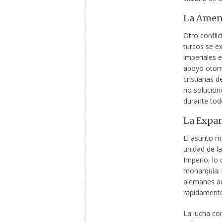
La Amen
Otro conflic
turcos se e
imperiales 
apoyo otoma
cristianas d
no solucion
durante todo
La Expan
El asunto m
unidad de la
Imperio, lo
monarquía: l
alemanes ac
rápidamente
La lucha co