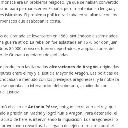
 morisca era un problema religioso, ya que se habían convertido
anismo para permanecer en España, pero mantenían su lengua y
s islámicas. El problema político radicaba en su alianza con los
erberiscos que asaltaban la costa.
s de Granada se levantaron en 1568, sintiéndose discriminados,
una guerra atroz. La rebelión fue aplastada en 1570 por don Juan
 Unos 80.000 moriscos fueron deportados, y amplias zonas del
no de Granada quedaron despobladas.
e produjeron las llamadas
alteraciones de Aragón
, originadas
sputas entre el rey y el Justicia Mayor de Aragón. Las políticas del
hocaban a menudo con los privilegios aragoneses, y la nobleza
 se oponía a la intervención del soberano, acudiendo con
 al Justicia.
umó el caso de
Antonio Pérez
, antiguo secretario del rey, que
o a prisión en Madrid y logró huir a Aragón. Para detenerlo, el
acusó de hereje, interviniendo la Inquisición. Los aragoneses lo
 provocando revueltas. La llegada del ejército real restauró el