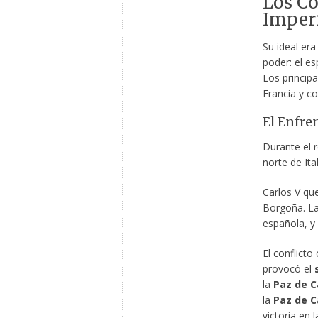
Los Co
Imper
Su ideal era
poder: el es
Los princip
Francia y co
El Enfre
Durante el 
norte de Ita
Carlos V que
Borgoña. L
española, y 
El conflicto
provocó el
la
Paz de 
la
Paz de 
victoria en 