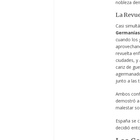
nobleza der
La Revue
Casi simult
Germanías
cuando los g
aprovechand
revuelta enf
ciudades, y
cariz de gue
agermanados
junto a las 
Ambos confl
demostró a l
malestar soc
España se c
decidió ent