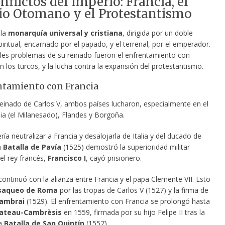
nflictos del Imperio: Francia, el
io Otomano y el Protestantismo
 la
monarquía universal y cristiana
, dirigida por un doble
piritual, encarnado por el papado, y el terrenal, por el emperador.
ales problemas de su reinado fueron el enfrentamiento con
n los turcos, y la lucha contra la expansión del protestantismo.
ntamiento con Francia
reinado de Carlos V, ambos países lucharon, especialmente en el
lia (el Milanesado), Flandes y Borgoña.
ría neutralizar a Francia y desalojarla de Italia y del ducado de
a
Batalla de Pavía
(1525) demostró la superioridad militar
el rey francés,
Francisco I
, cayó prisionero.
 continuó con la alianza entre Francia y el papa Clemente VII. Esto
saqueo de Roma
por las tropas de Carlos V (1527) y la firma de
Cambrai
(1529). El enfrentamiento con Francia se prolongó hasta
Cateau-Cambrèsis
en 1559, firmada por su hijo Felipe II tras la
la
Batalla de San Quintín
(1557).