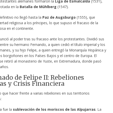
rotestantes alemanes formaron la
Liga de Esmalcalda
(1531),
rotada en la
Batalla de Mühlberg
(1547).
efinitivo no llegó hasta la
Paz de Augsburgo
(1555), que
ertad religiosa a los príncipes, lo que supuso el fracaso de la
iosa en el continente.
unció al poder tras su fracaso ante los protestantes. Dividió sus
ntre su hermano Fernando, a quien cedió el título imperial y los
manes, y su hijo Felipe, a quien entregó la Monarquía Hispánica y
ios borgoñones en los Países Bajos y el centro de Europa. El
e retiró al monasterio de Yuste, en Extremadura, donde pasó
 años.
nado de Felipe II: Rebeliones
as y Crisis Financiera
vo que hacer frente a varias rebeliones en sus territorios
:
a fue la
sublevación de los moriscos de las Alpujarras
. La