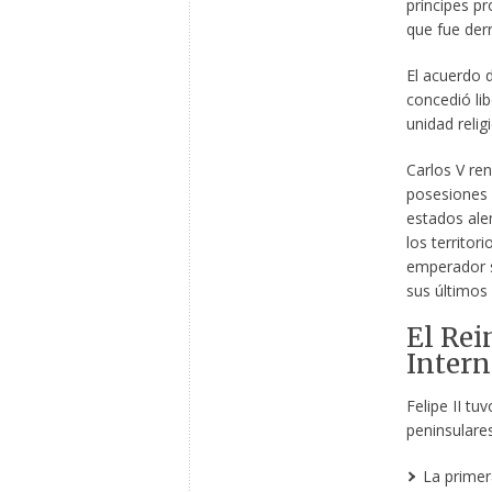
príncipes p
que fue der
El acuerdo d
concedió lib
unidad relig
Carlos V ren
posesiones e
estados ale
los territor
emperador s
sus últimos
El Rei
Intern
Felipe II tu
peninsulares
La primer