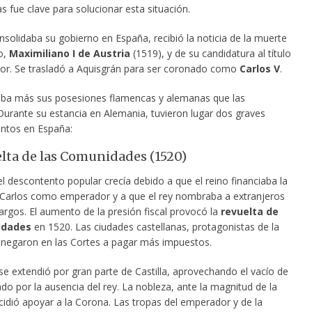
 fue clave para solucionar esta situación.
solidaba su gobierno en España, recibió la noticia de la muerte
o,
Maximiliano I de Austria
(1519)
, y de su candidatura al título
r. Se trasladó a Aquisgrán para ser coronado como
Carlos V
.
raba más sus posesiones flamencas y alemanas que las
Durante su estancia en Alemania, tuvieron lugar dos graves
ntos en España:
lta de las Comunidades (1520)
 el descontento popular crecía debido a que el reino financiaba la
 Carlos como emperador y a que el rey nombraba a extranjeros
argos. El aumento de la presión fiscal provocó la
revuelta de
idades
en 1520. Las ciudades castellanas, protagonistas de la
e negaron en las Cortes a pagar más impuestos.
se extendió por gran parte de Castilla, aprovechando el vacío de
o por la ausencia del rey. La nobleza, ante la magnitud de la
cidió apoyar a la Corona. Las tropas del emperador y de la