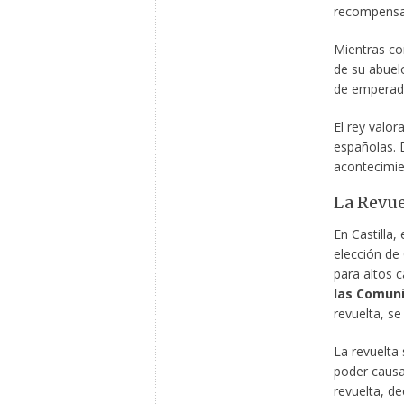
recompensas
Mientras con
de su abuel
de emperado
El rey valo
españolas. 
acontecimie
La Revue
En Castilla,
elección de
para altos c
las Comun
revuelta, s
La revuelta 
poder causad
revuelta, de