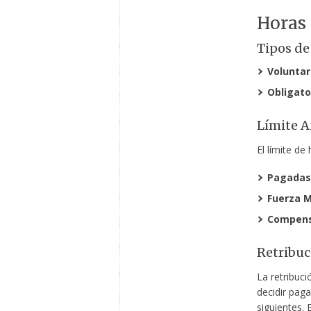
Horas 
Tipos de
Voluntar
Obligato
Límite A
El límite de
Pagadas
Fuerza M
Compens
Retribu
La retribuc
decidir pag
siguientes. 