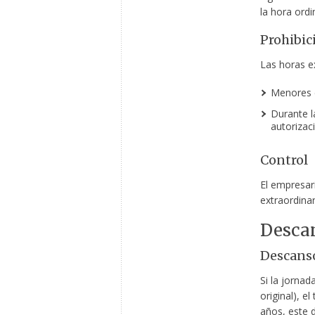
la hora ordi
Prohibic
Las horas ex
Menores 
Durante l
autorizaci
Control
El empresari
extraordinar
Desca
Descanso
Si la jornad
original), 
años, este 