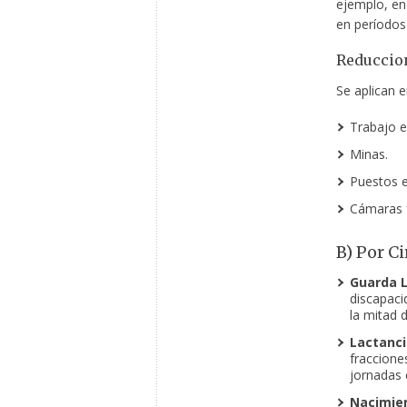
ejemplo, en
en períodos
Reduccion
Se aplican 
Trabajo e
Minas.
Puestos e
Cámaras fr
B) Por C
Guarda L
discapaci
la mitad 
Lactanci
fraccione
jornadas 
Nacimien