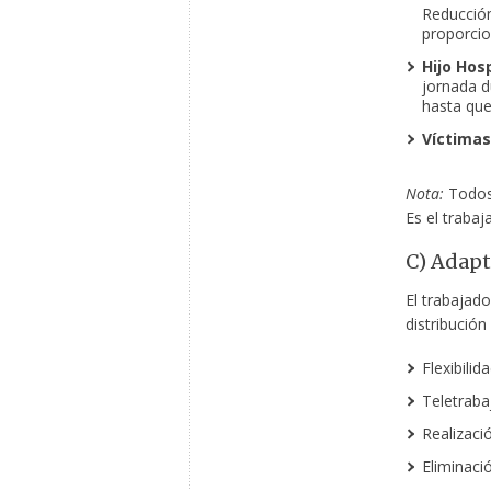
Reducción
proporcion
Hijo Hos
jornada d
hasta que
Víctimas
Nota:
Todos 
Es el trabaj
C) Adapt
El trabajado
distribución
Flexibilid
Teletrabaj
Realizaci
Eliminaci