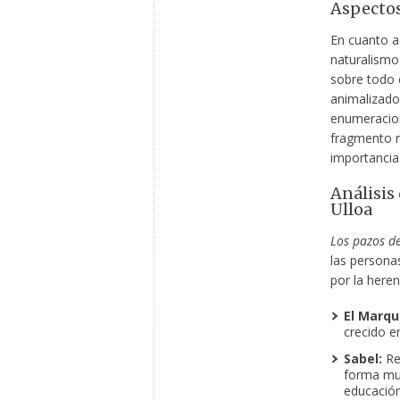
Aspectos
En cuanto a 
naturalismo.
sobre todo 
animalizado
enumeracione
fragmento r
importancia
Análisis
Ulloa
Los pazos d
las personas
por la heren
El Marqu
crecido e
Sabel:
Rep
forma muy
educación