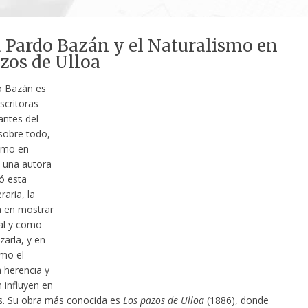
 Pardo Bazán y el Naturalismo en
zos de Ulloa
o Bazán es
scritoras
ntes del
 sobre todo,
ismo en
 una autora
ó esta
eraria, la
a en mostrar
tal y como
izarla, y en
mo el
 herencia y
 influyen en
s. Su obra más conocida es
Los pazos de Ulloa
(1886), donde