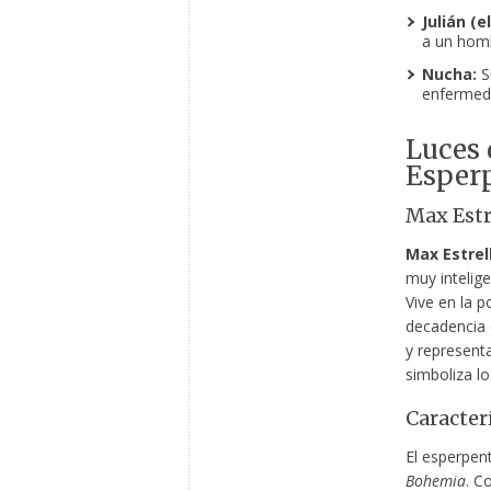
Julián (e
a un homb
Nucha:
S
enfermeda
Luces 
Esper
Max Estr
Max Estrel
muy intelige
Vive en la p
decadencia 
y representa
simboliza lo
Caracter
El esperpent
Bohemia
. C