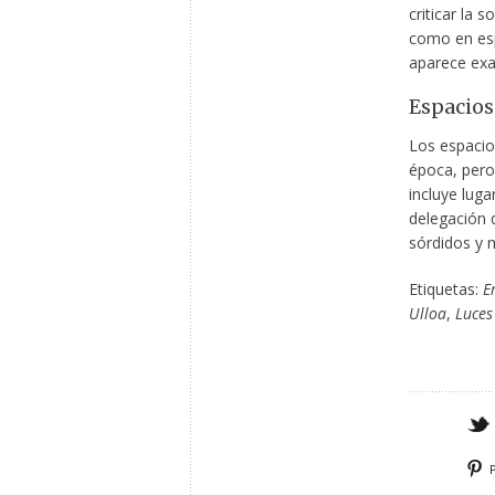
criticar la 
como en esp
aparece exa
Espacios
Los espacios
época, pero
incluye luga
delegación d
sórdidos y m
Etiquetas:
E
Ulloa
,
Luces