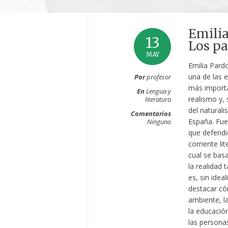
Emilia
13
Los pa
MAY
Emilia Pard
una de las e
Por
profesor
más importa
En
Lengua y
realismo y,
literatura
del natural
Comentarios
España. Fue
Ninguno
que defendi
corriente lit
cual se bas
la realidad 
es, sin ideal
destacar có
ambiente, la
la educación
las persona