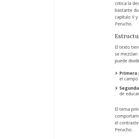
critica la d
bastante du
capítulo V y
Perucho.
Estructu
El texto tie
se mezclan l
puede dividi
Primera 
el campo 
Segunda 
de educar
El tema prin
comportamie
el contraste
Perucho.