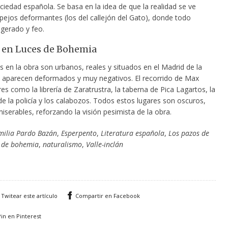
sociedad española. Se basa en la idea de que la realidad se ve
ejos deformantes (los del callejón del Gato), donde todo
gerado y feo.
 en Luces de Bohemia
 en la obra son urbanos, reales y situados en el Madrid de la
 aparecen deformados y muy negativos. El recorrido de Max
res como la librería de Zaratrustra, la taberna de Pica Lagartos, la
e la policía y los calabozos. Todos estos lugares son oscuros,
iserables, reforzando la visión pesimista de la obra.
milia Pardo Bazán
,
Esperpento
,
Literatura española
,
Los pazos de
 de bohemia
,
naturalismo
,
Valle-inclán
Twitear este artículo
Compartir en Facebook
Pin en Pinterest