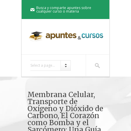
Busca y comparte apuntes sobre
cualquier curso o materia
Select a page...
Membrana Celular,
Transporte de
Oxígeno y Dióxido de
Carbono, El Corazón
como Bomba y el
Sarcómero: Una Guía