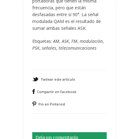
portadoras que tienen la misma
frecuencia, pero que están
desfasadas entre sí 90°. La señal
modulada QAM es el resultado de
sumar ambas señales ASK.
Etiquetas:
AM
,
ASK
,
FM
,
modulación
,
PSK
,
señales
,
telecomunicaciones
Twitear este artículo
Compartir en Facebook
Pin en Pinterest
Deja un comentario