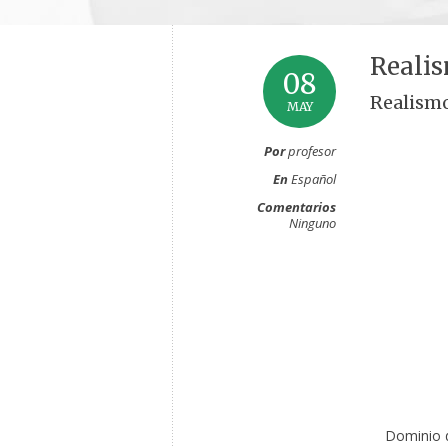
Reali
08
Realism
MAY
Por
profesor
En
Español
Comentarios
Ninguno
Dominio d