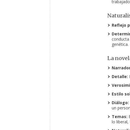
trabajador
Natural
Reflejo 
Determi
conducta 
genética.
La novela
Narrador
Detalle:
D
Verosimi
Estilo so
Diálogo:
un person
Temas:
E
lo liberal,