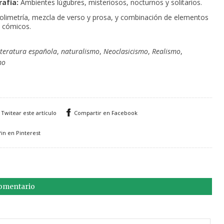
afía:
Ambientes lúgubres, misteriosos, nocturnos y solitarios.
limetría, mezcla de verso y prosa, y combinación de elementos
y cómicos.
iteratura española
,
naturalismo
,
Neoclasicismo
,
Realismo
,
mo
Twitear este artículo
Compartir en Facebook
Pin en Pinterest
comentario