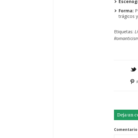
Escenogr
Forma:
Po
trágicos 
Etiquetas:
L
Romanticis
Deja un 
Comentario