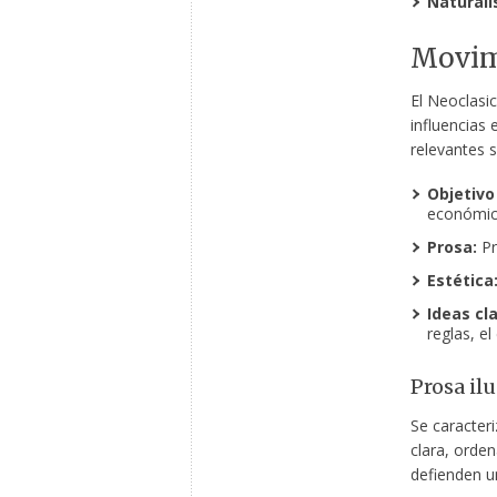
Naturali
Movimi
El Neoclasi
influencias 
relevantes s
Objetivo 
económic
Prosa:
Pr
Estética
Ideas cl
reglas, el
Prosa il
Se caracteri
clara, orden
defienden u