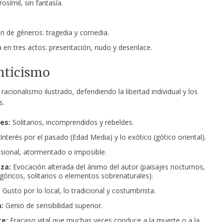
osímil, sin fantasía.
n de géneros: tragedia y comedia.
a en tres actos: presentación, nudo y desenlace.
ticismo
racionalismo ilustrado, defendiendo la libertad individual y los
s.
es:
Solitarios, incomprendidos y rebeldes.
Interés por el pasado (Edad Media) y lo exótico (gótico oriental).
sional, atormentado o imposible.
za:
Evocación alterada del ánimo del autor (paisajes nocturnos,
óricos, solitarios o elementos sobrenaturales).
:
Gusto por lo local, lo tradicional y costumbrista.
a:
Genio de sensibilidad superior.
e:
Fracaso vital que muchas veces conduce a la muerte o a la