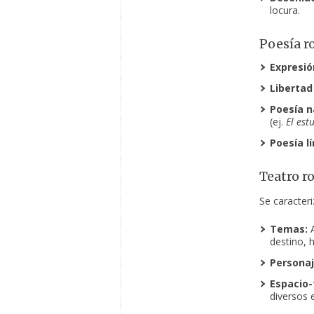
locura.
Poesía r
Expresió
Libertad
Poesía n
(ej.
El est
Poesía lí
Teatro r
Se caracteri
Temas:
A
destino, h
Personaj
Espacio-
diversos 