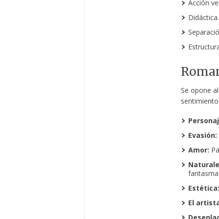
Acción ver
Didáctica.
Separació
Estructur
Roman
Se opone al 
sentimiento
Personaj
Evasión:
Amor:
Pa
Naturale
fantasmag
Estética
El artist
Desenlac