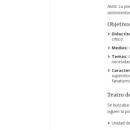
Nota: La poe
sentimientos
Objetivos
Didactis
crítico.
Medios:
P
Temas:
G
necesidad
Caracter
superstic
fanatismo
Teatro de
Se buscaba 
siguen la po
Unidad de