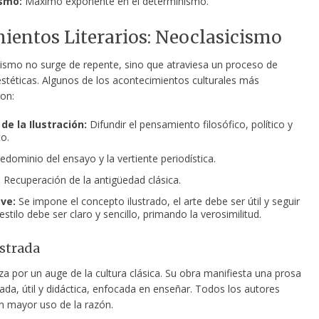
smo:
Máximo exponente en el determinismo.
entos Literarios: Neoclasicismo
cismo no surge de repente, sino que atraviesa un proceso de
estéticas. Algunos de los acontecimientos culturales más
on:
de la Ilustración:
Difundir el pensamiento filosófico, político y
o.
edominio del ensayo y la vertiente periodística.
:
Recuperación de la antigüedad clásica.
ave:
Se impone el concepto ilustrado, el arte debe ser útil y seguir
 estilo debe ser claro y sencillo, primando la verosimilitud.
ustrada
za por un auge de la cultura clásica. Su obra manifiesta una prosa
ada, útil y didáctica, enfocada en enseñar. Todos los autores
n mayor uso de la razón.