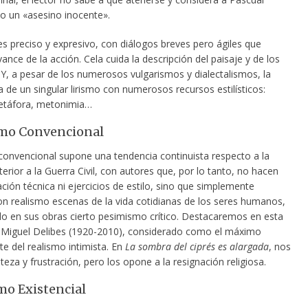
 un «asesino inocente».
es preciso y expresivo, con diálogos breves pero ágiles que
ance de la acción. Cela cuida la descripción del paisaje y de los
 Y, a pesar de los numerosos vulgarismos y dialectalismos, la
de un singular lirismo con numerosos recursos estilísticos:
metáfora, metonimia…
smo Convencional
 convencional supone una tendencia continuista respecto a la
terior a la Guerra Civil, con autores que, por lo tanto, no hacen
ión técnica ni ejercicios de estilo, sino que simplemente
on realismo escenas de la vida cotidianas de los seres humanos,
do en sus obras cierto pesimismo crítico. Destacaremos en esta
 Miguel Delibes (1920-2010), considerado como el máximo
e del realismo intimista. En
La sombra del ciprés es alargada
, nos
steza y frustración, pero los opone a la resignación religiosa.
smo Existencial