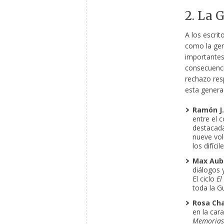
2. La 
A los escrit
como la gen
importantes
consecuenci
rechazo resp
esta genera
Ramón J.
entre el 
destacad
nueve vo
los difíci
Max Aub
diálogos 
El ciclo
El
toda la Gu
Rosa Cha
en la car
Memorias 