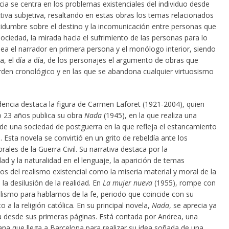
ia se centra en los problemas existenciales del individuo desde
tiva subjetiva, resaltando en estas obras los temas relacionados
rtidumbre sobre el destino y la incomunicación entre personas que
ociedad, la mirada hacia el sufrimiento de las personas para lo
ea el narrador en primera persona y el monólogo interior, siendo
da, el día a día, de los personajes el argumento de obras que
rden cronológico y en las que se abandona cualquier virtuosismo
dencia destaca la figura de Carmen Laforet (1921-2004), quien
o 23 años publica su obra
Nada
(1945), en la que realiza una
 de una sociedad de postguerra en la que refleja el estancamiento
. Esta novela se convirtió en un grito de rebeldía ante los
ales de la Guerra Civil. Su narrativa destaca por la
d y la naturalidad en el lenguaje, la aparición de temas
cos del realismo existencial como la miseria material y moral de la
la desilusión de la realidad. En
La mujer nueva
(1955), rompe con
alismo para hablarnos de la fe, periodo que coincide con su
 a la religión católica. En su principal novela,
Nada
, se aprecia ya
a desde sus primeras páginas. Está contada por Andrea, una
ana que llega a Barcelona para realizar su idea soñada de una