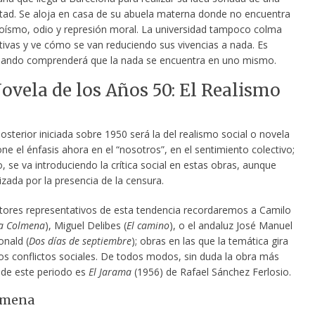
ertad. Se aloja en casa de su abuela materna donde no encuentra
ísmo, odio y represión moral. La universidad tampoco colma
tivas y ve cómo se van reduciendo sus vivencias a nada. Es
ando comprenderá que la nada se encuentra en uno mismo.
Novela de los Años 50: El Realismo
sterior iniciada sobre 1950 será la del realismo social o novela
one el énfasis ahora en el “nosotros”, en el sentimiento colectivo;
 se va introduciendo la crítica social en estas obras, aunque
zada por la presencia de la censura.
utores representativos de esta tendencia recordaremos a Camilo
a Colmena
), Miguel Delibes (
El camino
), o el andaluz José Manuel
onald (
Dos días de septiembre
); obras en las que la temática gira
los conflictos sociales. De todos modos, sin duda la obra más
a de este periodo es
El Jarama
(1956) de Rafael Sánchez Ferlosio.
lmena