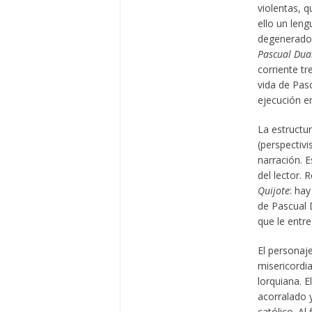
violentas, 
ello un leng
degenerado
Pascual Dua
corriente tr
vida de Pas
ejecución en
La estructu
(perspectivi
narración. 
del lector.
Quijote
: hay
de Pascual 
que le entr
El personaje
misericordia
lorquiana. 
acorralado y
católico. Al