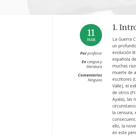
1. Int
11
La Guerra C
MAR
un profundo
evolución lit
Por
profesor
española de
En
Lengua y
muchas razo
literatura
muerte de 
Comentarios
escritores 
Ninguno
Valle), el ex
de otros (F
Ayala), las 
circunstanci
la censura,
consecuenc
ello, la nov
en este per