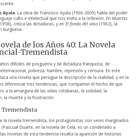
scente.
o Ayala
. La obra de Francisco Ayala (1906-2009) habla del poder
guaje culto e intelectual que nos invita a la reflexión. En
Muertes
1958), critica las dictaduras, y en
El fondo del vaso
(1962), la
n burguesa.
Novela de los Años 40: La Novela
ncial-Tremendista
ños difíciles de posguerra y de dictadura franquista, de
internacional, pobreza, hambre, represión y censura. En este
aca una novela que persigue la descripción de la realidad, y en la
 diferenciar tres tendencias, que comparten el hecho de que
no a la amargura de las vidas cotidianas, la soledad, la
, la muerte y la frustración.
a Tremendista
de la novela tremendista, los protagonistas son seres marginados
 (Pascual Duarte, en la novela de Cela, es un condenado a
las novelas de esta tendencia resalta la aparición de historias