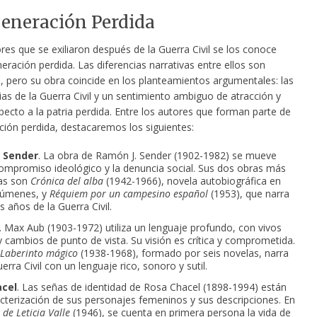
Generación Perdida
ores que se exiliaron después de la Guerra Civil se los conoce
eración perdida. Las
diferencias narrativas entre ellos son
, pero su obra coincide en los planteamientos argumentales: las
as de la Guerra Civil y un sentimiento ambiguo de atracción y
ecto a la patria perdida. Entre los autores que forman parte de
ción perdida, destacaremos los siguientes:
 Sender
. La obra de Ramón J. Sender (1902-1982) se mueve
compromiso ideológico y la denuncia social. Sus dos obras más
as son
Crónica del alba
(1942-1966), novela autobiográfica en
lúmenes, y
Réquiem por un campesino español
(1953), que narra
les años de la Guerra Civil.
. Max Aub (1903-1972) utiliza un lenguaje profundo, con vivos
y cambios de punto de vista. Su visión es crítica y comprometida.
 Laberinto mágico
(1938-1968), formado por seis novelas, narra
erra Civil con un lenguaje rico, sonoro y sutil.
cel
. Las señas de identidad de Rosa Chacel (1898-1994) están
acterización de sus personajes femeninos y sus descripciones. En
de Leticia Valle
(1946), se cuenta en primera persona la vida de