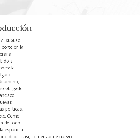
roducción
ivil supuso
 corte en la
eraria
bido a
nes: la
algunos
(Unamuno,
ilio obligado
rancisco
nuevas
as políticas,
 etc. Como
ia de todo
ela española
iodo debe, casi, comenzar de nuevo.