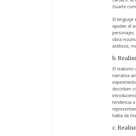
Duarte como
El lenguaje 
ayudan al av
personajes.
obra rezuma 
antítesis, 
b. Reali
El realismo
narrativa an
experimentac
describen c
introducien
tendencia a
representant
habla de tri
c. Reali