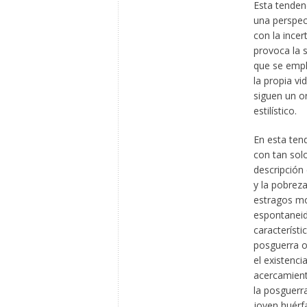
Esta tendenc
una perspec
con la ince
provoca la s
que se empl
la propia vi
siguen un o
estilístico.
En esta ten
con tan sol
descripción
y la pobreza
estragos mor
espontaneida
característi
posguerra o 
el existenci
acercamiento
la posguerr
joven huérf