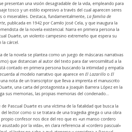
que presentan una visión desagradable de la vida, empleando para
uaje tosco y un estilo expresivo a través del cual aparecen seres
s o miserables. Destaca, fundamentalmente,
La familia de
rte
, publicada en 1942 por Camilo José Cela, y que inaugura la
emendista de la novela existencial. Narra en primera persona la
cual Duarte, un violento campesino extremeño que espera su
 la cárcel.
ra de la novela se plantea como un juego de máscaras narrativas
smo) que distancian al autor del texto para dar verosimilitud a la
Está contado en primera persona buscando la intimidad y empatía
 Recuerda al modelo narrativo que aparece en
El Lazarillo
o
El
 una nota de un transcriptor que lleva a imprenta el manuscrito
Duarte, una carta del protagonista a Joaquín Barrera López en la
ega sus memorias, las propias memorias del condenado…
 de Pascual Duarte es una víctima de la fatalidad que busca la
 del lector como si se tratara de una tragedia griega o una obra
El propio confesor nos dice del reo que es «un manso cordero
 asustado por la vida», en clara referencia al «cordero pascual»
 final, el lector no sabe a qué atenerse y considera a Pascual