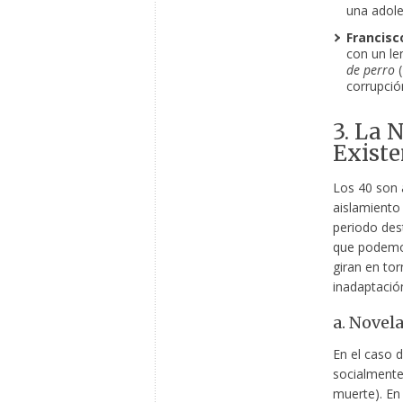
una adole
Francisc
con un len
de perro
(
corrupció
3. La 
Existe
Los 40 son a
aislamiento 
periodo dest
que podemos
giran en tor
inadaptación
a. Novel
En el caso 
socialmente
muerte). En 