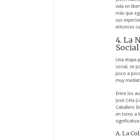
vida en lib
más que ego
sus expecta
entonces cu
4. La 
Social
Una etapa po
social, se p
poco a poco,
muy mediati
Entre los a
José Cela (
L
Caballero B
en torno a 
significativ
A. La Co