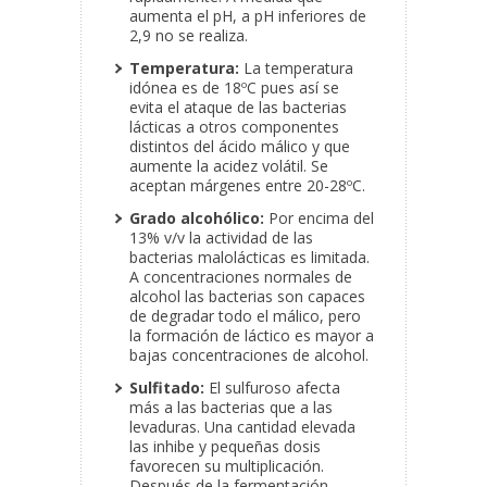
aumenta el pH, a pH inferiores de
2,9 no se realiza.
Temperatura:
La temperatura
idónea es de 18ºC pues así se
evita el ataque de las bacterias
lácticas a otros componentes
distintos del ácido málico y que
aumente la acidez volátil. Se
aceptan márgenes entre 20-28ºC.
Grado alcohólico:
Por encima del
13% v/v la actividad de las
bacterias malolácticas es limitada.
A concentraciones normales de
alcohol las bacterias son capaces
de degradar todo el málico, pero
la formación de láctico es mayor a
bajas concentraciones de alcohol.
Sulfitado:
El sulfuroso afecta
más a las bacterias que a las
levaduras. Una cantidad elevada
las inhibe y pequeñas dosis
favorecen su multiplicación.
Después de la fermentación