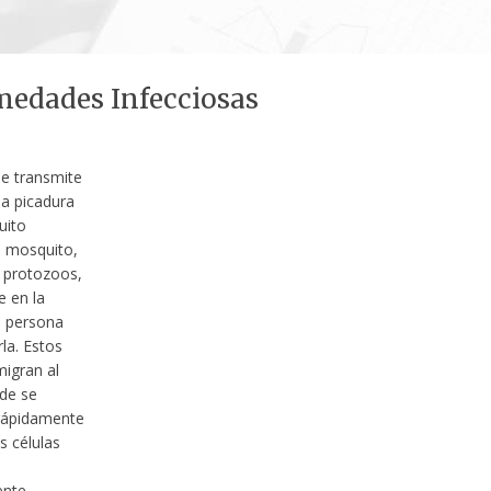
edades Infecciosas
se transmite
la picadura
uito
l mosquito,
 protozoos,
e en la
a persona
rla. Estos
igran al
de se
 rápidamente
s células
nte,