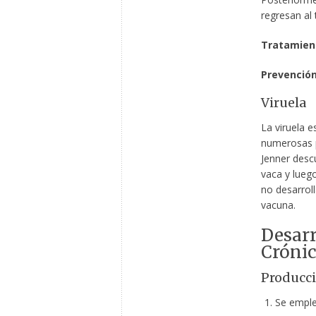
regresan al 
Tratamien
Prevención
Viruela
La viruela e
numerosas p
Jenner desc
vaca y lueg
no desarroll
vacuna.
Desarr
Cróni
Producci
Se emple