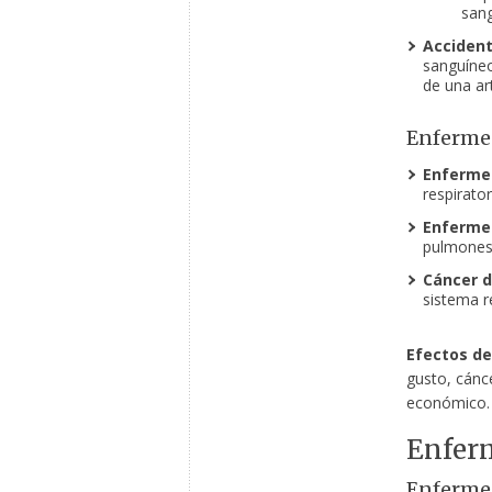
sang
Accident
sanguíneo
de una ar
Enferme
Enfermed
respirato
Enfermed
pulmones 
Cáncer d
sistema re
Efectos de
gusto, cánc
económico.
Enfer
Enferme