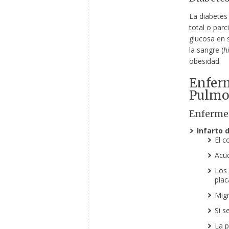
La diabetes
total o parc
glucosa en 
la sangre (
h
obesidad.
Enferm
Pulmo
Enferme
Infarto 
El c
Acud
Los 
plac
Migr
Si s
La p