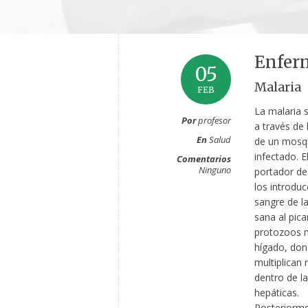
Enferm
05
Malaria
FEB
La malaria 
Por
profesor
a través de 
En
Salud
de un mosq
infectado. E
Comentarios
Ninguno
portador de
los introduc
sangre de l
sana al pica
protozoos m
hígado, don
multiplican
dentro de la
hepáticas.
Posteriorme