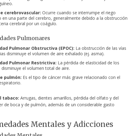
uíneo.
e cerebrovascular:
Ocurre cuando se interrumpe el riego
 en una parte del cerebro, generalmente debido a la obstrucción
teria cerebral por un coágulo.
dades Pulmonares
ad Pulmonar Obstructiva (EPOC):
La obstrucción de las vías
rias disminuye el volumen de aire exhalado (ej. asma).
ad Pulmonar Restrictiva:
La pérdida de elasticidad de los
disminuye el volumen total de aire.
e pulmón:
Es el tipo de cáncer más grave relacionado con el
spiratorio.
l tabaco:
Arrugas, dientes amarillos, pérdida del olfato y del
er de boca y de pulmón, además de un considerable gasto
medades Mentales y Adicciones
dades Mentales