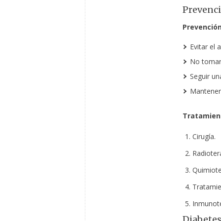
Prevenci
Prevención
Evitar el 
No tomar e
Seguir un
Mantener 
Tratamien
Cirugía.
Radioter
Quimiote
Tratamie
Inmunote
Diabetes