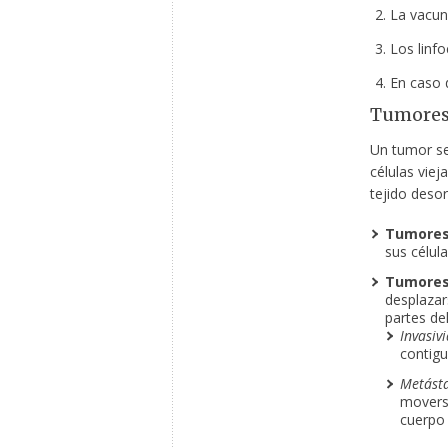
La vacun
Los linfo
En caso d
Tumores:
Un tumor se
células vie
tejido deso
Tumores
sus célul
Tumores 
desplazar
partes de
Invasiv
contigu
Metásta
moverse
cuerpo