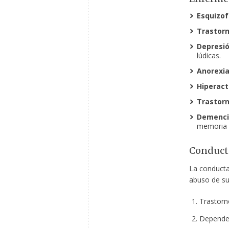
Esquizof
Trastorn
Depresió
lúdicas.
Anorexia
Hiperact
Trastorn
Demenci
memoria (
Conducta
La conducta
abuso de sus
Trastorn
Depende