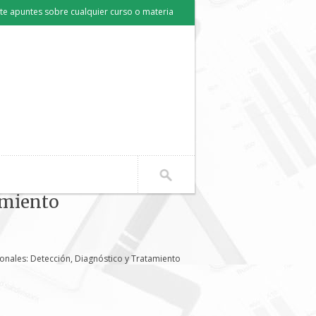
e apuntes sobre cualquier curso o materia
amiento
ionales: Detección, Diagnóstico y Tratamiento