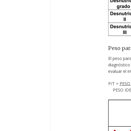
Peso para
El peso para
diagnóstico
evaluar el i
P/T =
PESO
PESO IDEA