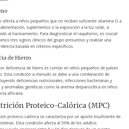
smo
mo afecta a niños pequeños que no reciben suficiente vitamina D a
a alimentación, suplementos o la exposición
a la luz solar, a
do al hacinamiento. Para diagnosticar el raquitismo, es crucial
enos tres signos clínicos del grupo presuntivo y realizar una
ndirecta basada en criterios específicos.
cia de Hierro
or deficiencia de hierro es común en niños pequeños de países
lo. Esta condición a menudo se debe a una combinación de
cluyendo deficiencias nutricionales, infecciones bacterianas y
s, y anomalías genéticas como la anemia drepanocítica en niños
cia africana.
rición Proteico-Calórica (MPC)
ión proteico-calórica se caracteriza por un aporte insuficiente de
roteínas. Esta condición afecta al 50% de los adultos