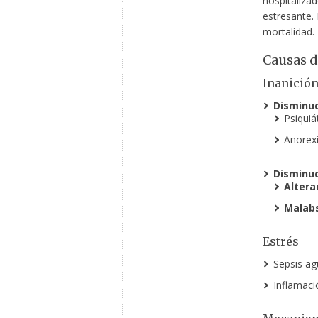
hospitaliza
estresante. 
mortalidad.
Causas d
Inanició
Disminuc
Psiquiá
Anorexi
Disminuc
Altera
Malabs
Estrés
Sepsis a
Inflamació