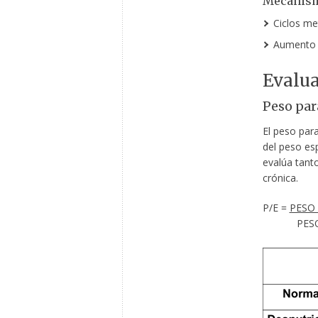
Mecanism
Ciclos met
Aumento d
Evalua
Peso par
El peso para
del peso es
evalúa tant
crónica.
P/E =
PESO
PESO I