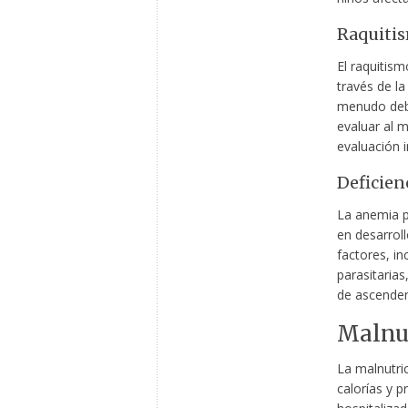
Raquiti
El raquitis
través de l
menudo debi
evaluar al m
evaluación i
Deficien
La anemia p
en desarrol
factores, in
parasitaria
de ascenden
Malnut
La malnutric
calorías y p