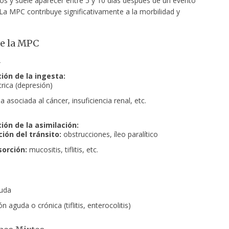
dos y suele aparecer entre 5 y 10 días después de un evento
La MPC contribuye significativamente a la morbilidad y
e la MPC
n
ión de la ingesta:
trica (depresión)
a asociada al cáncer, insuficiencia renal, etc.
ión de la asimilación:
ción del tránsito:
obstrucciones, íleo paralítico
orción:
mucositis, tiflitis, etc.
guda
n aguda o crónica (tiflitis, enterocolitis)