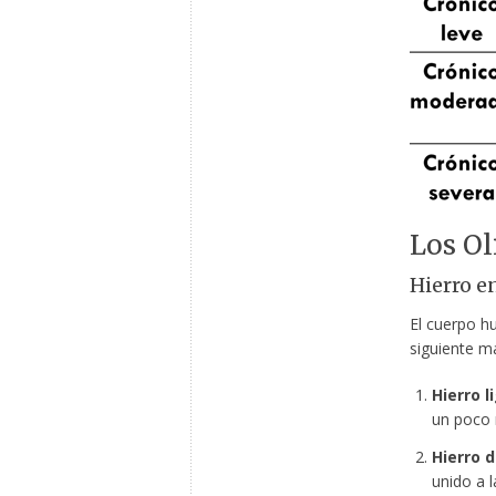
Los Ol
Hierro e
El cuerpo hu
siguiente m
Hierro l
un poco 
Hierro 
unido a l