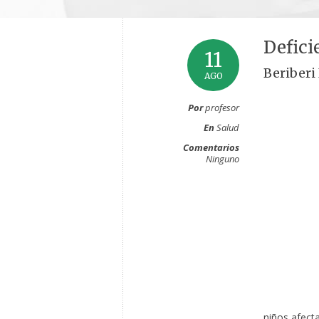
Defici
11
Beriberi 
AGO
Por
profesor
En
Salud
Comentarios
Ninguno
niños afect