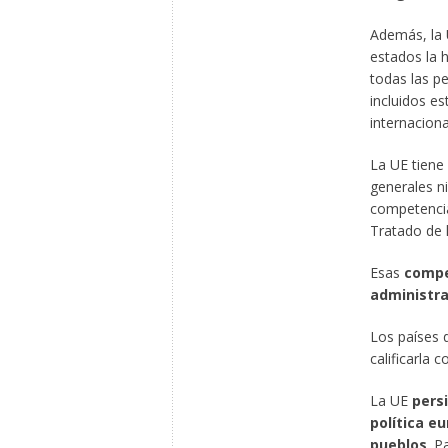
Además, la 
estados la 
todas las p
incluidos e
internaciona
La UE tiene
generales ni
competencia
Tratado de 
Esas
compe
administra
Los países d
calificarla
La UE
pers
política e
pueblos
. P