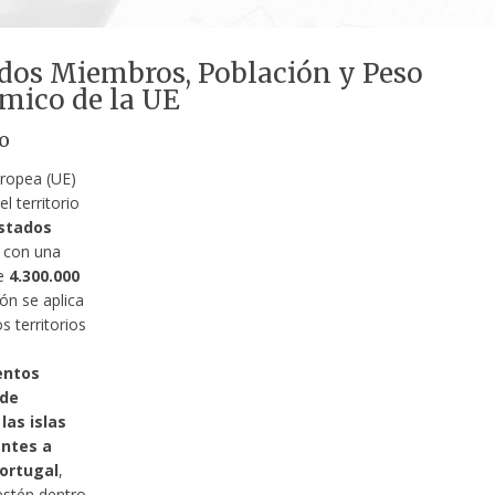
ados Miembros, Población y Peso
mico de la UE
o
ropea (UE)
 territorio
stados
, con una
de
4.300.000
ión se aplica
s territorios
entos
 de
las islas
ntes a
ortugal
,
stén dentro