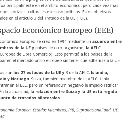
túa principalmente en el ámbito económico, pero cada vez más
pos sociales, culturales e incluso políticos. Estos objetivos
os en el artículo 3 del Tratado de la UE (TUE).
Espacio Económico Europeo (EEE)
Económico Europeo se creó en 1994 mediante un
acuerdo entre
mbros de la UE y
países de otro organismo,
la AELC
Europea de Libre Comercio). Esto permitió a los países de la
par en el mercado único europeo sin tener que adherirse a la UE.
os son
los 27 estados de la UE y
3 de la AELC:
Islandia,
ein y Noruega
. Suiza, también miembro de la AELC, tenía
trar en el EEE, pero un referéndum negativo le impidió ratificar
En la actualidad,
la relación entre Suiza y la UE está regida
junto de tratados bilaterales
.
conomía Europea
,
Estados Miembros
,
PIB
,
Supranacionalidad
,
UE
,
pea