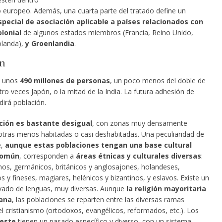
io europeo. Además, una cuarta parte del tratado define un
pecial de asociación aplicable a países relacionados con
lonial
de algunos estados miembros (Francia, Reino Unido,
olanda),
y Groenlandia
.
ón
a unos
490 millones de personas
, un poco menos del doble de
tro veces Japón, o la mitad de la India. La futura adhesión de
dirá población.
ución es bastante desigual
, con zonas muy densamente
otras menos habitadas o casi deshabitadas. Una peculiaridad de
e,
aunque estas poblaciones tengan una base cultural
común
, corresponden a
áreas étnicas y culturales diversas
:
inos, germánicos, británicos y anglosajones, holandeses,
 y fineses, magiares, helénicos y bizantinos, y eslavos. Existe un
ado de lenguas, muy diversas. Aunque
la religión mayoritaria
iana
, las poblaciones se reparten entre las diversas ramas
el cristianismo (ortodoxos, evangélicos, reformados, etc.). Los
 este
tienen un pasado específico y diverso, con un sistema