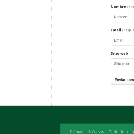
Nombre
(re
Email
(reque
Sitio web
© Apuntes & Cursos — Todos los der