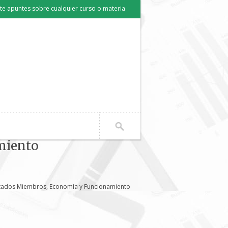
e apuntes sobre cualquier curso o materia
miento
stados Miembros, Economía y Funcionamiento