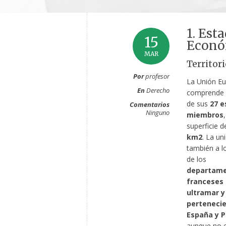
1. Est
15
Econó
MAR
Territori
Por
profesor
La Unión Eu
En
Derecho
comprende el
de sus
27 e
Comentarios
Ninguno
miembros
superficie 
km
2
. La un
también a lo
de los
departam
franceses
ultramar y 
pertenecie
España y P
aunque no e