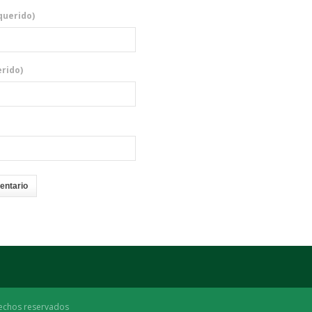
querido)
rido)
echos reservados