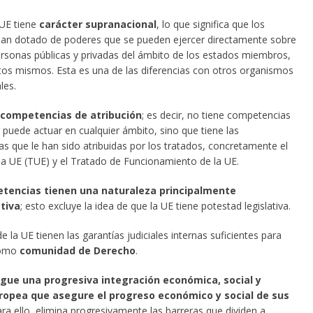
UE tiene
carácter supranacional
, lo que significa que los
han dotado de poderes que se pueden ejercer directamente sobre
ersonas públicas y privadas del ámbito de los estados miembros,
stos mismos. Esta es una de las diferencias con otros organismos
les.
competencias de atribución
; es decir, no tiene competencias
 puede actuar en cualquier ámbito, sino que tiene las
s que le han sido atribuidas por los tratados, concretamente el
la UE (TUE) y el Tratado de Funcionamiento de la UE.
tencias tienen una naturaleza principalmente
tiva
; esto excluye la idea de que la UE tiene potestad legislativa.
e la UE tienen las garantías judiciales internas suficientes para
 como
comunidad de Derecho
.
igue una progresiva integración económica, social y
uropea que asegure el progreso económico y social de sus
ara ello, elimina progresivamente las barreras que dividen a