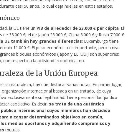
 durante casi 50 años, lo cual deja huellas en estos estados.
onómico
idad, la UE tiene un
PIB de alrededor de 23.000 € per cápita
. El
s de 33.000 €, el de Japón 25.000 €, China 5.000 € y Rusia 7.000 €.
la UE también hay grandes diferencias
: Luxemburgo tiene
Letonia 11.000 €. El peso económico es importante, pero a nivel
s grandes bloques económicos (Japón y EE. UU.) son superiores;
, con respecto a la actividad económica, no.
uraleza de la Unión Europea
r su naturaleza, hay que destacar varias notas. En primer lugar,
a organización internacional basada en un tratado, de cuya
iva exclusivamente su legitimidad. Tiene personalidad jurídica
ácter asociativo. Es decir,
se trata de una auténtica
 pública internacional cuyos miembros han decidido
para alcanzar determinados objetivos en común,
los medios oportunos y adquiriendo compromisos y
es
mutuas.