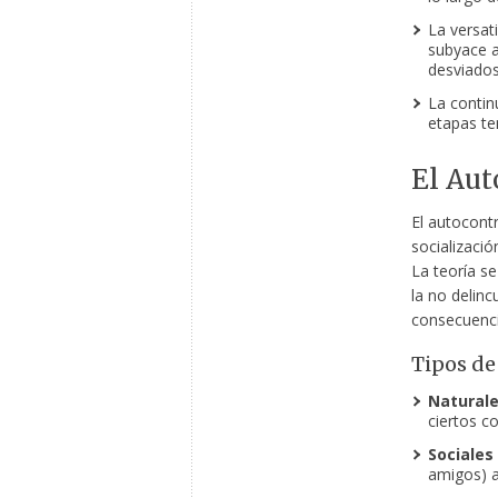
La versati
subyace a
desviados
La continu
etapas te
El Aut
El autocont
socializació
La teoría se
la no delinc
consecuenci
Tipos de
Naturale
ciertos c
Sociales
amigos) a