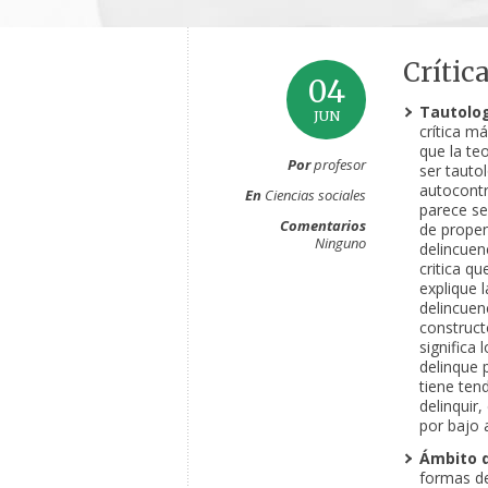
Crític
04
Tautolog
JUN
crítica má
que la te
Por
profesor
ser tautol
autocontr
En
Ciencias sociales
parece se
Comentarios
de propen
Ninguno
delincuen
critica qu
explique l
delincuen
construct
significa 
delinque 
tiene ten
delinquir,
por bajo 
Ámbito d
formas de