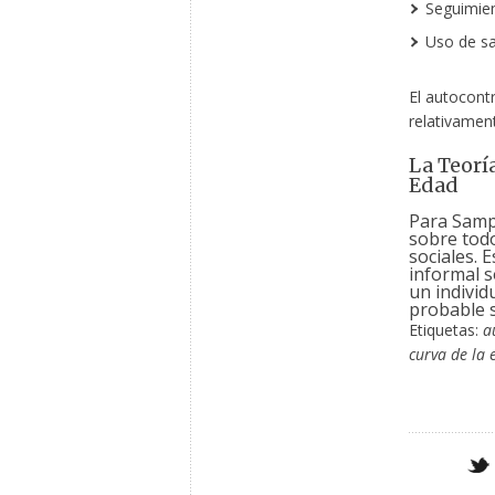
Seguimien
Uso de sa
El autocont
relativament
La Teorí
Edad
Para Samps
sobre todo
sociales. 
informal s
un individ
probable s
Etiquetas:
a
curva de la 