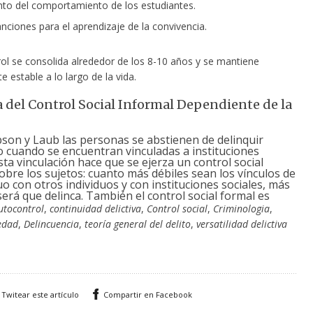
to del comportamiento de los estudiantes.
nciones para el aprendizaje de la convivencia.
rol se consolida alrededor de los 8-10 años y se mantiene
e estable a lo largo de la vida.
a del Control Social Informal Dependiente de la
on y Laub las personas se abstienen de delinquir
 cuando se encuentran vinculadas a instituciones
Esta vinculación hace que se ejerza un control social
obre los sujetos: cuanto más débiles sean los vínculos de
uo con otros individuos y con instituciones sociales, más
erá que delinca. También el control social formal es
utocontrol
,
continuidad delictiva
,
Control social
,
Criminologia
,
edad
,
Delincuencia
,
teoría general del delito
,
versatilidad delictiva
Twitear este artículo
Compartir en Facebook