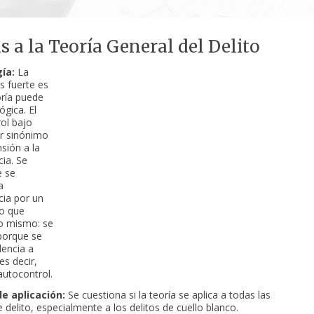
as a la Teoría General del Delito
ía:
La
s fuerte es
oría puede
ógica. El
ol bajo
r sinónimo
sión a la
cia. Se
e se
a
cia por un
o que
lo mismo: se
porque se
dencia a
 es decir,
autocontrol.
e aplicación:
Se cuestiona si la teoría se aplica a todas las
 delito, especialmente a los delitos de cuello blanco.