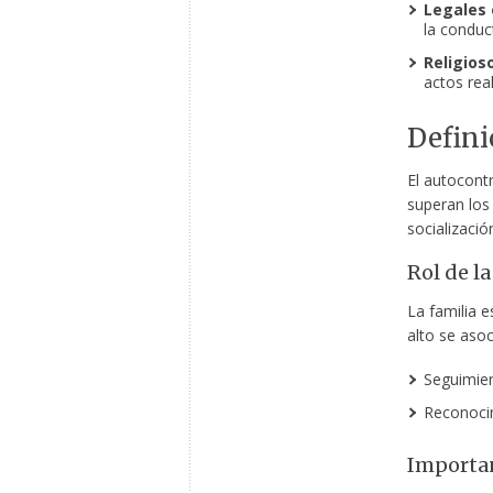
Legales o
la conduct
Religios
actos rea
Defini
El autocontr
superan los
socializació
Rol de la
La familia 
alto se asoc
Seguimien
Reconocim
Importan