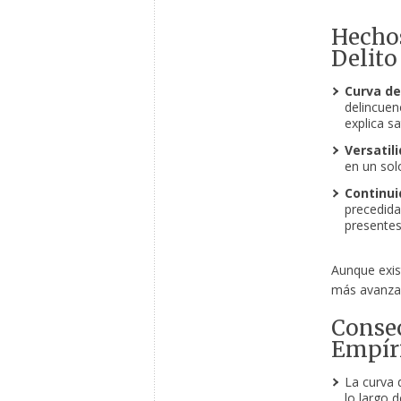
Hecho
Delito
Curva de
delincuen
explica s
Versatil
en un solo
Continui
precedida 
presentes
Aunque exist
más avanza
Consec
Empír
La curva 
lo largo d