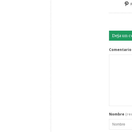
Deja un 
Comentario
Nombre
(re