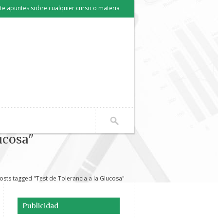
e apuntes sobre cualquier curso o materia
ucosa"
osts tagged "Test de Tolerancia a la Glucosa"
Publicidad