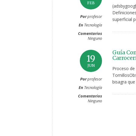
FEB
(adsbygoogl
Definicione
Por
profesor
superficial 
En
Tecnología
Comentarios
Ninguno
Guía Co
19
Carrocer
JUN
Proceso de 
TornillosObs
Por
profesor
bisagra que 
En
Tecnología
Comentarios
Ninguno