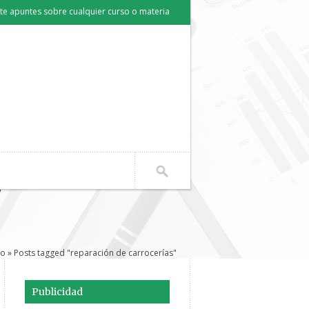
e apuntes sobre cualquier curso o materia
"
io
» Posts tagged "reparación de carrocerías"
Publicidad