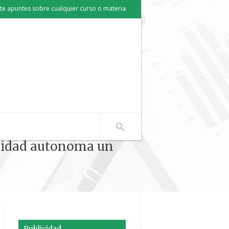
e apuntes sobre cualquier curso o materia
unidad autonoma un
comunidad autonoma un nuevo tributo local"
Publicidad