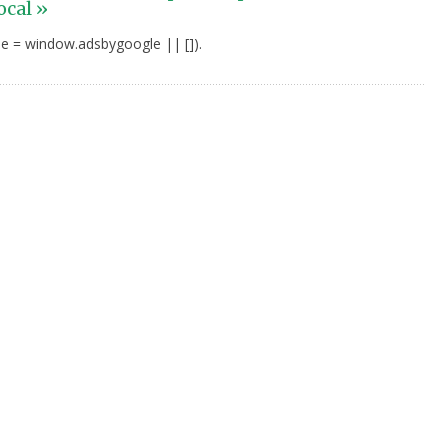
ocal »
e = window.adsbygoogle || []).