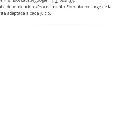
e = window.adsbygoogle || []).push({});
nLa denominación «Procedimiento Formulario» surge de la
ita adaptada a cada juicio.