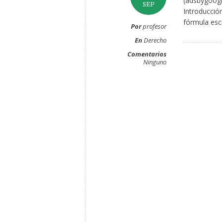
(adsbygoogl
SEP
Introducció
fórmula escr
Por
profesor
En
Derecho
Comentarios
Ninguno