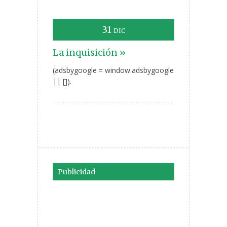
31
DIC
La inquisición »
(adsbygoogle = window.adsbygoogle
|| []).
Publicidad