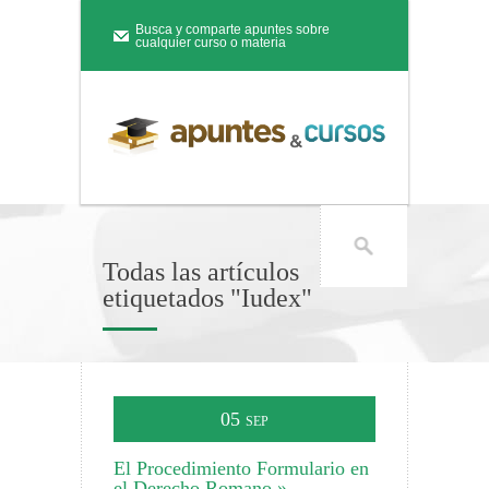
Busca y comparte apuntes sobre
cualquier curso o materia
Todas las artículos
etiquetados "Iudex"
05
SEP
El Procedimiento Formulario en
el Derecho Romano »