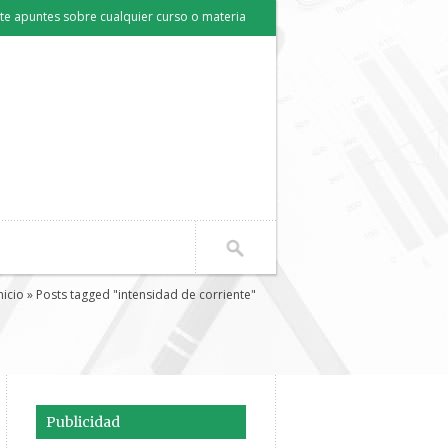
e apuntes sobre cualquier curso o materia
nicio
» Posts tagged "intensidad de corriente"
Publicidad