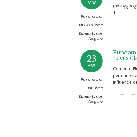
MAY
(adsbygoogl
1.
Por
profesor
En
Electrónica
Comentarios
Ninguno
Fundamen
23
Leyes Cl
ABR
Corriente El
permanente d
Por
profesor
influencia d
En
Física
Comentarios
Ninguno