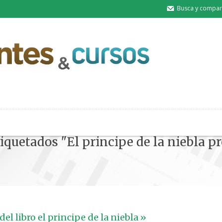
Busca y compart
tiquetados "El principe de la niebla p
Inicio
» Posts tagged "El principe de la
l libro el principe de la niebla »