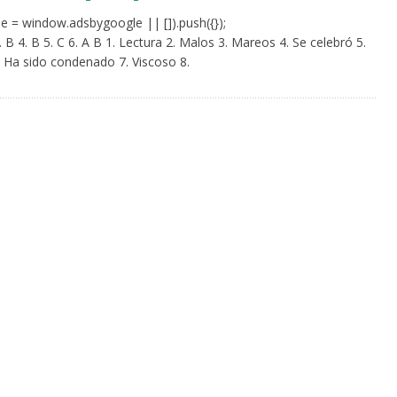
e = window.adsbygoogle || []).push({});
3. B 4. B 5. C 6. A B 1. Lectura 2. Malos 3. Mareos 4. Se celebró 5.
 Ha sido condenado 7. Viscoso 8.