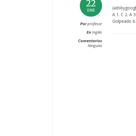
22
(adsbygoogl
ENE
A 1. C 2. A 
Golpeado 6.
Por
profesor
En
Inglés
Comentarios
Ninguno