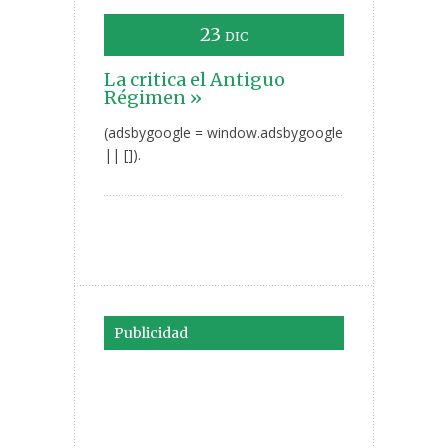
23
DIC
La critica el Antiguo
Régimen »
(adsbygoogle = window.adsbygoogle
|| []).
Publicidad