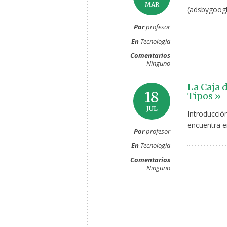
MAR
(adsbygoogl
Por
profesor
En
Tecnología
Comentarios
Ninguno
La Caja 
18
Tipos »
JUL
Introducció
encuentra en
Por
profesor
En
Tecnología
Comentarios
Ninguno