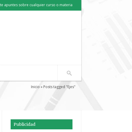
e apuntes sobre cualquier curso o materia
Inicio
» Posts tagged "Ejes"
Publicidad