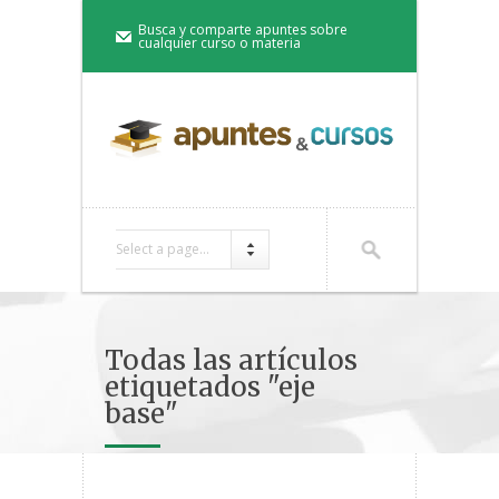
Busca y comparte apuntes sobre
cualquier curso o materia
Select a page...
Todas las artículos
etiquetados "eje
base"