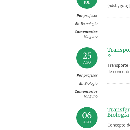
JUL
(adsbygoogl
Por
profesor
En
Tecnología
Comentarios
Ninguno
Transpor
25
»
AGO
Transporte 
de concentr
Por
profesor
En
Biología
Comentarios
Ninguno
Transfer
06
Biología
AGO
Concepto de