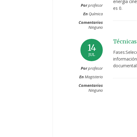
energía cin
Por
profesor
es 0.
En
Química
Comentarios
Ninguno
Técnicas
14
Fases:Selecc
JUL
información
documental.
Por
profesor
En
Magisterio
Comentarios
Ninguno