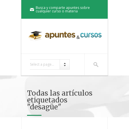
Busca y comparte apuntes sobre
cualquier curso o materia
Select a page...
Todas las artículos
etiquetados
"desagüe"