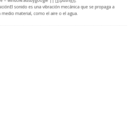
e = window.adsbygoogle || []).push({});
iciónEl sonido es una vibración mecánica que se propaga a
 medio material, como el aire o el agua.