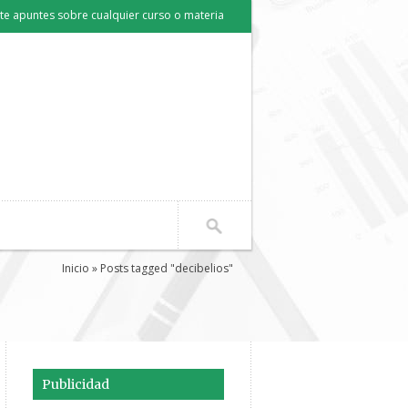
e apuntes sobre cualquier curso o materia
Inicio
» Posts tagged "decibelios"
Publicidad