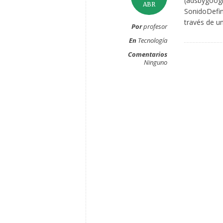
(adsbygoogl
ABR
SonidoDefin
través de un
Por
profesor
En
Tecnología
Comentarios
Ninguno