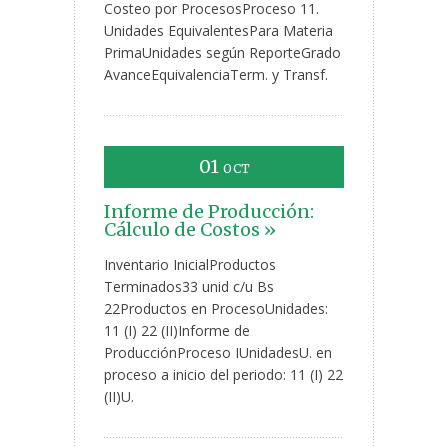
Costeo por ProcesosProceso 11.
Unidades EquivalentesPara Materia
PrimaUnidades según ReporteGrado
AvanceEquivalenciaTerm. y Transf.
01
OCT
Informe de Producción:
Cálculo de Costos »
Inventario InicialProductos
Terminados33 unid c/u Bs
22Productos en ProcesoUnidades:
11 (I) 22 (II)Informe de
ProducciónProceso IUnidadesU. en
proceso a inicio del periodo: 11 (I) 22
(II)U.