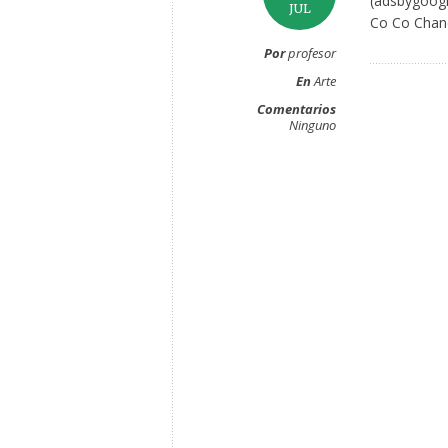
(adsbygoogl
JUL
Co Co Chanel
Por
profesor
En
Arte
Comentarios
Ninguno