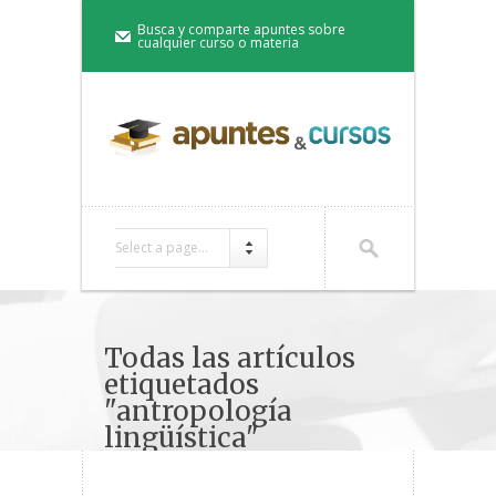
Busca y comparte apuntes sobre
cualquier curso o materia
Select a page...
Todas las artículos
etiquetados
"antropología
lingüística"