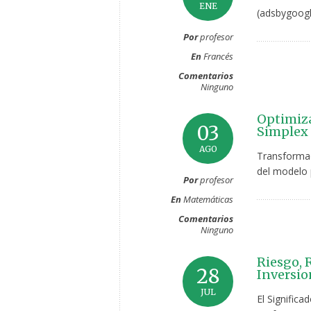
ENE
(adsbygoogl
Por
profesor
En
Francés
Comentarios
Ninguno
Optimiza
03
Simplex 
AGO
Transformac
del modelo 
Por
profesor
En
Matemáticas
Comentarios
Ninguno
Riesgo, 
28
Inversio
JUL
El Significa