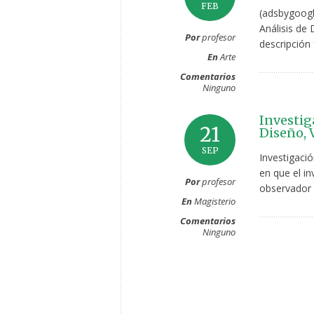
FEB
(adsbygoogl
Análisis de
Por
profesor
descripción 
En
Arte
Comentarios
Ninguno
Investig
21
Diseño, 
SEP
Investigaci
en que el i
Por
profesor
observador 
En
Magisterio
Comentarios
Ninguno