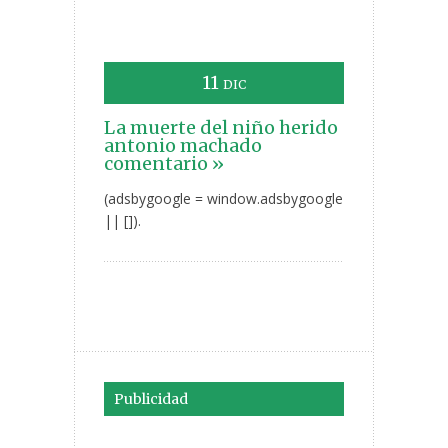
11
DIC
La muerte del niño herido
antonio machado
comentario »
(adsbygoogle = window.adsbygoogle
|| []).
Publicidad