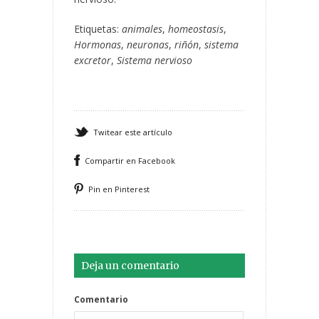
Etiquetas:
animales
,
homeostasis
,
Hormonas
,
neuronas
,
riñón
,
sistema
excretor
,
Sistema nervioso
Twitear este artículo
Compartir en Facebook
Pin en Pinterest
Deja un comentario
Comentario